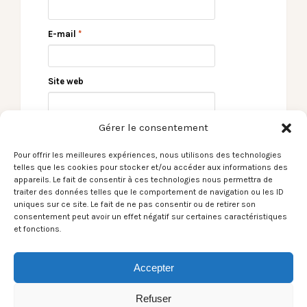
E-mail
*
Site web
Gérer le consentement
Pour offrir les meilleures expériences, nous utilisons des technologies
telles que les cookies pour stocker et/ou accéder aux informations des
appareils. Le fait de consentir à ces technologies nous permettra de
traiter des données telles que le comportement de navigation ou les ID
uniques sur ce site. Le fait de ne pas consentir ou de retirer son
consentement peut avoir un effet négatif sur certaines caractéristiques
← [Le Son du moment]
[Le Son du moment]
et fonctions.
KETY / Je Craque
The SuperSoul
Brothers / Shadows &
Lights →
Accepter
Refuser