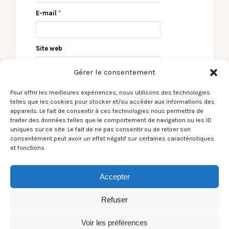
E-mail
*
Site web
Gérer le consentement
Pour offrir les meilleures expériences, nous utilisons des technologies
telles que les cookies pour stocker et/ou accéder aux informations des
appareils. Le fait de consentir à ces technologies nous permettra de
traiter des données telles que le comportement de navigation ou les ID
uniques sur ce site. Le fait de ne pas consentir ou de retirer son
consentement peut avoir un effet négatif sur certaines caractéristiques
et fonctions.
← Le Son du Moment
Le Son du Moment –
– David Chalmin / St-
Astéréotypie / 20
Nazaire
euros →
Accepter
Refuser
Voir les préférences