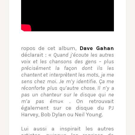
ropos de cet album,
Dave Gahan
déclarait : «
Quand j’écoute les autres
voix et les chansons des gens – plus
précisément la façon dont ils les
chantent et interprètent les mots, je me
sens chez moi
.
Je m’y identifie. Ça me
réconforte plus qu’autre chose. Il n’y a
pas un chanteur sur le disque qui ne
m’a pas ému
« . On retrouvait
également sur ce disque du PJ
Harvey, Bob Dylan ou Neil Young.
Lui aussi a inspirait les autres