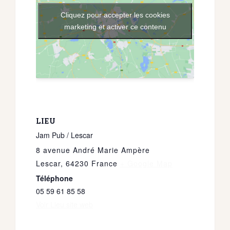
Cliquez pour accepter les cookies
marketing et activer ce contenu
LIEU
Jam Pub / Lescar
8 avenue André Marie Ampère
Lescar
,
64230
France
+ Google Map
Téléphone
05 59 61 85 58
Voir Lieu site web