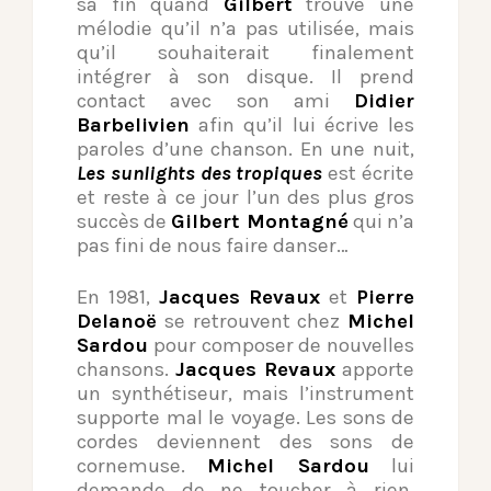
sa fin quand
Gilbert
trouve une
mélodie qu’il n’a pas utilisée, mais
qu’il souhaiterait finalement
intégrer à son disque. Il prend
contact avec son ami
Didier
Barbelivien
afin qu’il lui écrive les
paroles d’une chanson. En une nuit,
Les sunlights des tropiques
est écrite
et reste à ce jour l’un des plus gros
succès de
Gilbert Montagné
qui n’a
pas fini de nous faire danser…
En 1981,
Jacques Revaux
et
Pierre
Delanoë
se retrouvent chez
Michel
Sardou
pour composer de nouvelles
chansons.
Jacques Revaux
apporte
un synthétiseur, mais l’instrument
supporte mal le voyage. Les sons de
cordes deviennent des sons de
cornemuse.
Michel Sardou
lui
demande de ne toucher à rien.