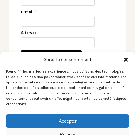
E-mail
*
Site web
Gérer le consentement
Pour offrir les meilleures expériences, nous utilisons des technologies
telles que les cookies pour stocker et/ou accéder aux informations des
appareils. Le fait de consentir à ces technologies nous permettra de
traiter des données telles que le comportement de navigation ou les ID
uniques sur ce site. Le fait de ne pas consentir ou de retirer son
← [Du Son sans blabla]
Kosma – Dominique
consentement peut avoir un effet négatif sur certaines caractéristiques
The Smile / Free in the
Cerrada – Desman
et fonctions.
Knowledge
Songe – Tidymess /
Anniversaire 7Radio –
08/07/22 →
Accepter
Refuser