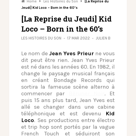
Home
Les Histoires du Son
[La Reprise du
Jeudi] Kid Loco – Born in the 60’s
[La Reprise du Jeudi] Kid
Loco – Born in the 60’s
LES HISTOIRES DU SON
17 MAR 2022
JULIEN B
Le nom de
Jean Yves Prieur
ne vous
dit peut être rien. Jean Yves Prieur
est né dans les années 60. En 1982, il
change le paysage musical français
en créant Bondage Records qui
sortira la fameuse scène alterno à
commencer par
Bérurier Noir
. Et
puis 15 ans plus tard, Jean Yves est
allé se changer dans une cabine
téléphonique et est devenu
Kid
Loco
. Ses productions entre électro
et trip hop sont portés par la vague
French Touch et séduiront son