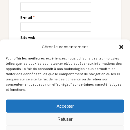
E-mail
*
Site web
Gérer le consentement
Pour offrir les meilleures expériences, nous utilisons des technologies
telles que les cookies pour stocker et/ou accéder aux informations des
appareils. Le fait de consentir à ces technologies nous permettra de
traiter des données telles que le comportement de navigation ou les ID
uniques sur ce site. Le fait de ne pas consentir ou de retirer son
consentement peut avoir un effet négatif sur certaines caractéristiques
et fonctions.
← Le Son du moment –
Le Son du moment –
Of Mice & Men /
LoseHer / Take Care →
Accepter
Obsolete
Refuser