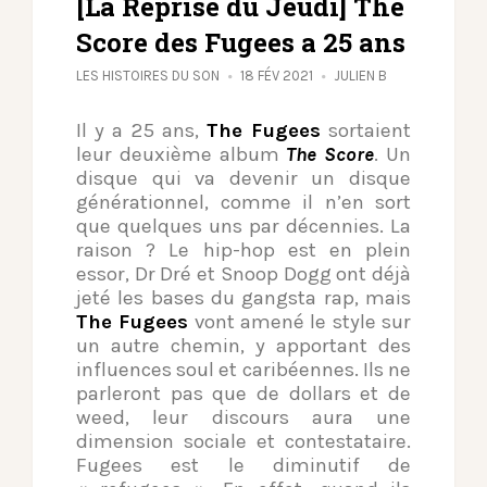
[La Reprise du Jeudi] The
Score des Fugees a 25 ans
LES HISTOIRES DU SON
18 FÉV 2021
JULIEN B
Il y a 25 ans,
The Fugees
sortaient
leur deuxième album
The Score
. Un
disque qui va devenir un disque
générationnel, comme il n’en sort
que quelques uns par décennies. La
raison ? Le hip-hop est en plein
essor, Dr Dré et Snoop Dogg ont déjà
jeté les bases du gangsta rap, mais
The Fugees
vont amené le style sur
un autre chemin, y apportant des
influences soul et caribéennes. Ils ne
parleront pas que de dollars et de
weed, leur discours aura une
dimension sociale et contestataire.
Fugees est le diminutif de