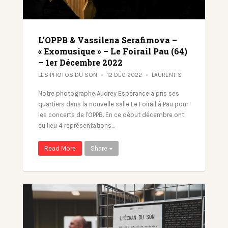
L’OPPB & Vassilena Serafimova –
« Exomusique » – Le Foirail Pau (64)
– 1er Décembre 2022
LES PHOTOS DU SON
12 DÉC 2022
LAURENT S
Notre photographe Audrey Espérance a pris ses
quartiers dans la nouvelle salle Le Foirail à Pau pour
les concerts de l'OPPB. En ce début décembre ont
eu lieu 4 représentations…
Read More
Share