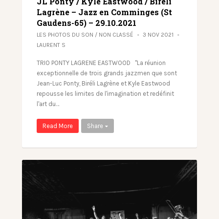
JL Ponty / Kyle Eastwood / Biréli
Lagrène – Jazz en Comminges (St
Gaudens-65) – 29.10.2021
LES PHOTOS DU SON
/
NON CLASSÉ
3 NOV 2021
LAURENT S
TRIO PONTY LAGRENE EASTWOOD "La réunion
exceptionnelle de trois grands jazzmen que sont
Jean-Luc Ponty, Biréli Lagrène et Kyle Eastwood
repousse les limites de l'imagination et redéfinit
l'art du…
Read More
Share