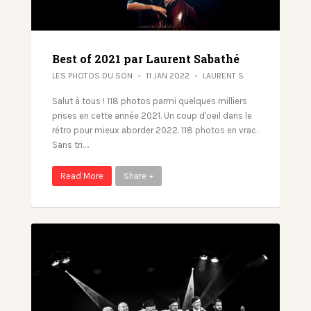
Best of 2021 par Laurent Sabathé
LES PHOTOS DU SON
11 JAN 2022
LAURENT S
Salut à tous ! 118 photos parmi quelques milliers
prises en cette année 2021. Un coup d'oeil dans le
rétro pour mieux aborder 2022. 118 photos en vrac.
Sans tri.…
Read More
Share