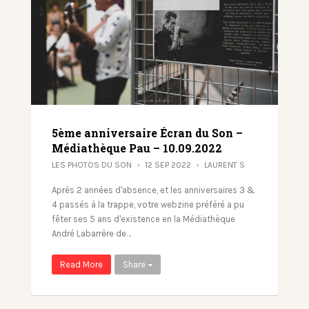
5ème anniversaire Écran du Son –
Médiathèque Pau – 10.09.2022
LES PHOTOS DU SON
12 SEP 2022
LAURENT S
Après 2 années d'absence, et les anniversaires 3 &
4 passés à la trappe, votre webzine préféré a pu
fêter ses 5 ans d'existence en la Médiathèque
André Labarrère de…
Read More
Share