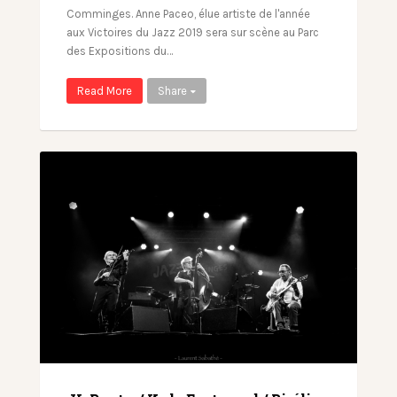
Comminges. Anne Paceo, élue artiste de l'année
aux Victoires du Jazz 2019 sera sur scène au Parc
des Expositions du…
Read More
Share