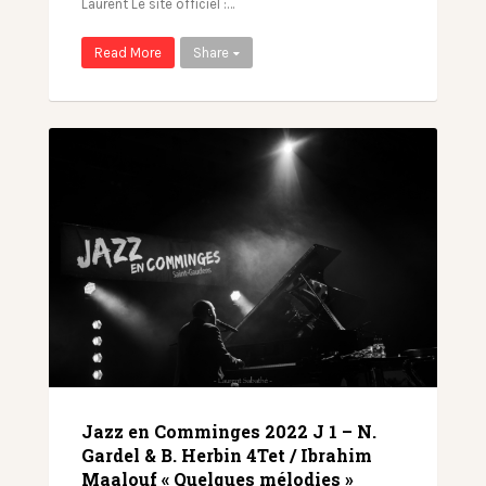
Laurent Le site officiel :…
Read More
Share
Jazz en Comminges 2022 J 1 – N.
Gardel & B. Herbin 4Tet / Ibrahim
Maalouf « Quelques mélodies »