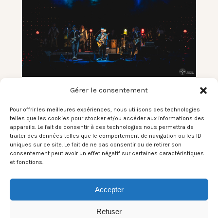
Gérer le consentement
Cahors Blues Festival Jour 3 –
Malted Milk Soul Orchestra feat.
Pour offrir les meilleures expériences, nous utilisons des technologies
Hugh Coltman – 14/07/2019
telles que les cookies pour stocker et/ou accéder aux informations des
appareils. Le fait de consentir à ces technologies nous permettra de
LES PHOTOS DU SON
31 JUIL 2019
LAURENT S
traiter des données telles que le comportement de navigation ou les ID
uniques sur ce site. Le fait de ne pas consentir ou de retirer son
Le site officiel : Cliquer Ici Photos: © Laurent
consentement peut avoir un effet négatif sur certaines caractéristiques
Sabathé Lieu: Cahors Blues Festival (Cahors,
et fonctions.
FRANCE) | 14.07.2019
Accepter
Read More
Share
Refuser