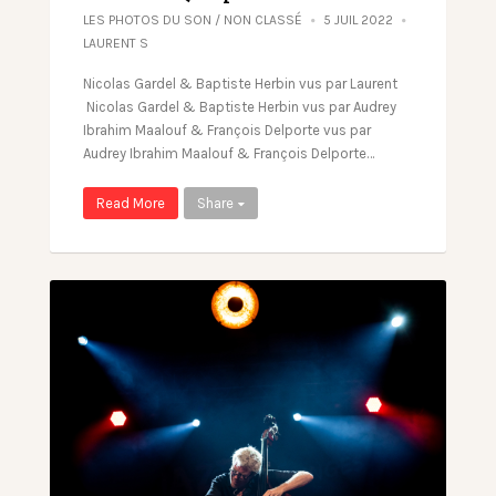
LES PHOTOS DU SON
/
NON CLASSÉ
5 JUIL 2022
LAURENT S
Nicolas Gardel & Baptiste Herbin vus par Laurent
Nicolas Gardel & Baptiste Herbin vus par Audrey
Ibrahim Maalouf & François Delporte vus par
Audrey Ibrahim Maalouf & François Delporte…
Read More
Share