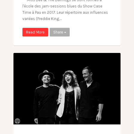
l'école des jam-sessions blues du Show Case
Time à Pau en 2017. Leur répertoire aux influences
variées (Freddie King,…
Read More
Share