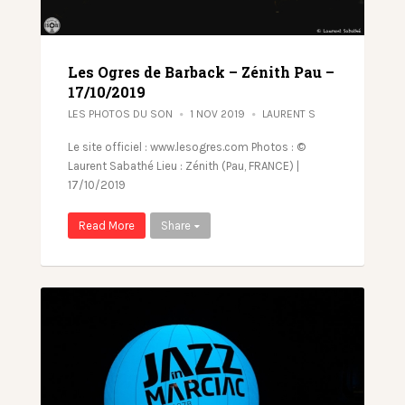
Les Ogres de Barback – Zénith Pau –
17/10/2019
LES PHOTOS DU SON
1 NOV 2019
LAURENT S
Le site officiel : www.lesogres.com Photos : ©
Laurent Sabathé Lieu : Zénith (Pau, FRANCE) |
17/10/2019
Read More
Share