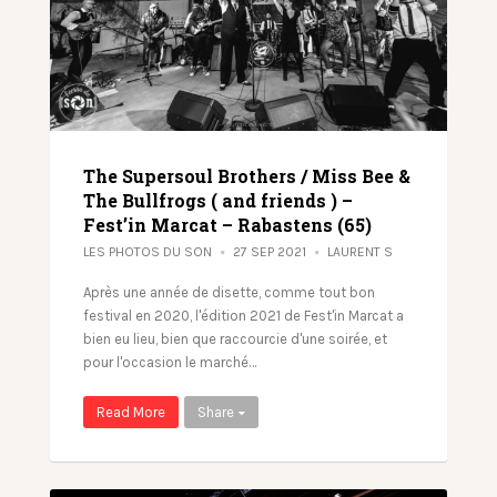
The Supersoul Brothers / Miss Bee &
The Bullfrogs ( and friends ) –
Fest’in Marcat – Rabastens (65)
LES PHOTOS DU SON
27 SEP 2021
LAURENT S
Après une année de disette, comme tout bon
festival en 2020, l'édition 2021 de Fest'in Marcat a
bien eu lieu, bien que raccourcie d'une soirée, et
pour l'occasion le marché…
Read More
Share