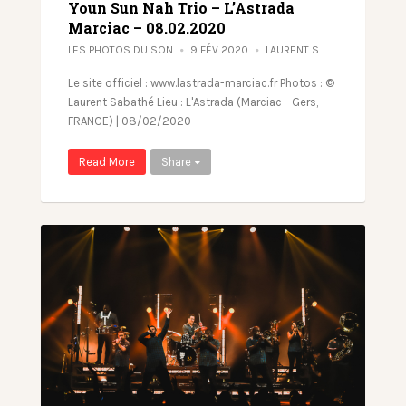
Youn Sun Nah Trio – L’Astrada
Marciac – 08.02.2020
LES PHOTOS DU SON
9 FÉV 2020
LAURENT S
Le site officiel : www.lastrada-marciac.fr Photos : ©
Laurent Sabathé Lieu : L'Astrada (Marciac - Gers,
FRANCE) | 08/02/2020
Read More
Share