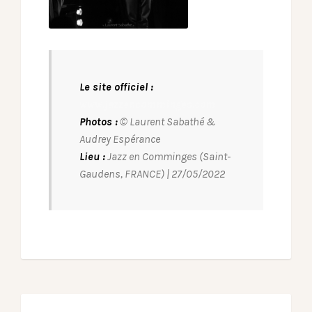
Le site officiel :
www.jazzencomminges.com
Photos :
© Laurent Sabathé &
Audrey Espérance
Lieu :
Jazz en Comminges (Saint-
Gaudens, FRANCE) | 27/05/2022