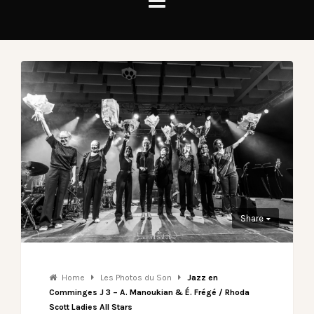
Share
Home
Les Photos du Son
Jazz en
Comminges J 3 – A. Manoukian & É. Frégé / Rhoda
Scott Ladies All Stars