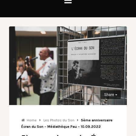
Share
Home
Les Photos du Son
5ème anniversaire
Écran du Son – Médiathèque Pau – 10.09.2022