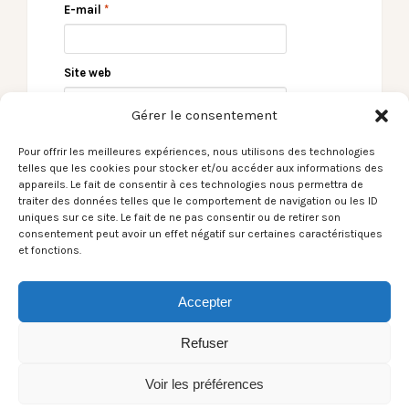
E-mail
*
Site web
Gérer le consentement
Pour offrir les meilleures expériences, nous utilisons des technologies
telles que les cookies pour stocker et/ou accéder aux informations des
appareils. Le fait de consentir à ces technologies nous permettra de
traiter des données telles que le comportement de navigation ou les ID
uniques sur ce site. Le fait de ne pas consentir ou de retirer son
consentement peut avoir un effet négatif sur certaines caractéristiques
et fonctions.
← [Le Son du moment]
[Le Son du moment]
SAB / Tout ça pour
Lucie Sue /
rien
Battlestation →
Accepter
Refuser
Voir les préférences