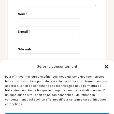
Nom
*
E-mail
*
Site web
Gérer le consentement
Pour offrir les meilleures expériences, nous utilisons des technologies
telles que les cookies pour stocker et/ou accéder aux informations des
appareils. Le fait de consentir à ces technologies nous permettra de
traiter des données telles que le comportement de navigation ou les ID
uniques sur ce site. Le fait de ne pas consentir ou de retirer son
consentement peut avoir un effet négatif sur certaines caractéristiques
← [Le Son du moment]
[Le Son du moment]
et fonctions.
Maxïmo Park / The
Our Girl / Something
End Can Be As Good
About Me Being A