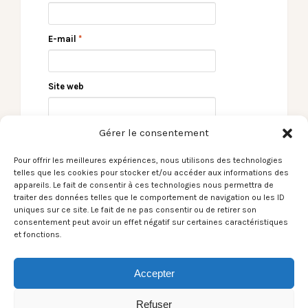
E-mail
*
Site web
Gérer le consentement
Pour offrir les meilleures expériences, nous utilisons des technologies
telles que les cookies pour stocker et/ou accéder aux informations des
appareils. Le fait de consentir à ces technologies nous permettra de
traiter des données telles que le comportement de navigation ou les ID
uniques sur ce site. Le fait de ne pas consentir ou de retirer son
consentement peut avoir un effet négatif sur certaines caractéristiques
← [Le Son du moment]
Meshell Ndegeocello
et fonctions.
Our Girl / Something
+ Stacey Kent – Jazz
About Me Being A
in Marciac –
Woman
23/07/2024 →
Accepter
Refuser