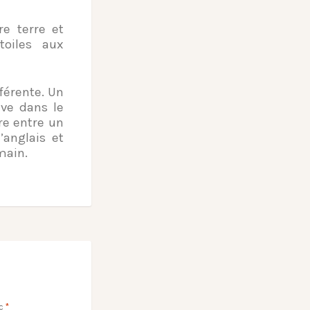
e terre et
oiles aux
férente. Un
uve dans le
re entre un
’anglais et
emain.
ec
*