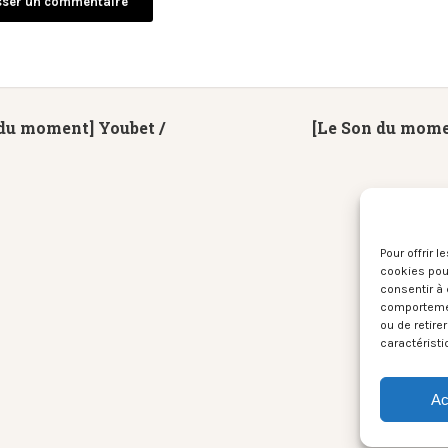
du moment] Youbet /
[Le Son du mome
Pour offrir 
cookies pour
consentir à 
comportement
ou de retire
caractéristi
Ac