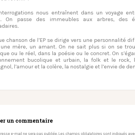
nterrogations nous entraînent dans un voyage entr
n. On passe des immeubles aux arbres, des ét
daires.
e chanson de l’EP se dirige vers une personnalité dif
 une mère, un amant. On ne sait plus si on se tro
que ou le réel, dans la poésie ou le concret. On s’éga
onnement bucolique et urbain, la folk et le rock, l
gnol, l’amour et la colère, la nostalgie et l’envie de d
ser un commentaire
resse e-mail ne sera pas publiée.
Les champs obligatoires sont indiqués av