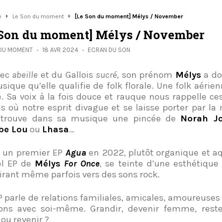
e
Le Son du moment
[Le Son du moment] Mélys / November
 Son du moment] Mélys / November
 DU MOMENT
18 AVR 2024
ECRAN DU SON
rec
abeille
et du Gallois
sucré
, son prénom
Mélys
a do
sique qu’elle qualifie de folk florale. Une folk aérien
é. Sa voix à la fois douce et rauque nous rappelle 
s où notre esprit divague et se laisse porter par la 
etrouve dans sa musique une pincée de
Norah J
be Lou
ou
Lhasa
…
 un premier EP
Agua
en 2022, plutôt organique et aq
el EP de
Mélys
For Once
, se teinte d’une esthétique 
 tirant même parfois vers des sons rock.
P parle de relations familiales, amicales, amoureuses 
ions avec soi-même. Grandir, devenir femme, reste
 ou revenir ?