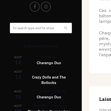
Ces i
béto
lampa
Chaqu
père,
mysti
Évènements à venir
envir
l’espa
18 h 30 min
AOÛT
14
Charango Duo
19 h 00 min
AOÛT
14
Crazy Dolls and The
Bollocks
11 h 00 min
-
17 h 00 min
AOÛT
15
Charango Duo
Lais
16 h 00 min
-
17 h 00 min
AOÛT
20
Votre ad