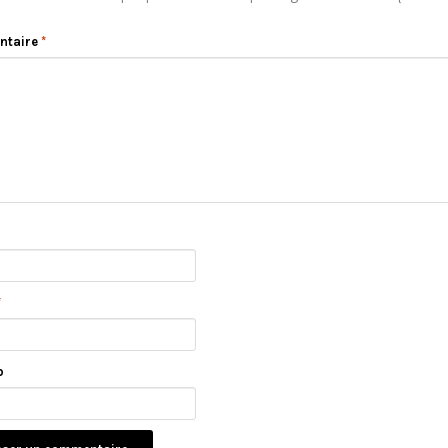
ntaire
*
*
b