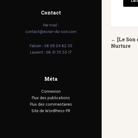
Contact
Par mail :
contact@ecran-du-son.com
← [Le Son 
Nurture
Fabien : 06 09 24 62 35
Laurent : 06 31 70 55 17
Méta
Connexion
Flux des publications
Flux des commentaires
Site de WordPress-FR