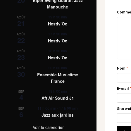
Biper Swing Quartet Jazz
Manouche
Comme
19 h 30 min
AOÛT
21
Hestiv’Oc
17 h 30 min
AOÛT
22
Hestiv’Oc
16 h 30 min
AOÛT
23
Hestiv’Oc
20 h 00 min
AOÛT
Nom
*
30
Ensemble Musicâme
France
E-mail
18 h 00 min
SEP
4
Aft’Air Sound J1
11 h 00 min
-
17 h 00 min
SEP
Site we
6
Jazz aux jardins
Voir le calendrier