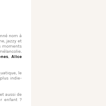
nné nom à
ne, jazzy et
ces moments
mélancolie.
ones
,
Alice
uatique, le
plus indie-
et aussi de
r enfant ?