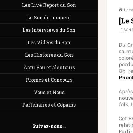
Les Live Report du Son
Hom
Le Son du moment
[Le
Les Interviews du Son
LE SON
Les Vidéos du Son
Du G
sa mu
Les Histoires du Son
color
perdu
Actu Pau et alentours
On r
Phoe
Promos et Concours
Après
Vous et Nous
nouv
folk,
Partenaires et Copains
Cet E
relat
Suivez-nous…
Partir