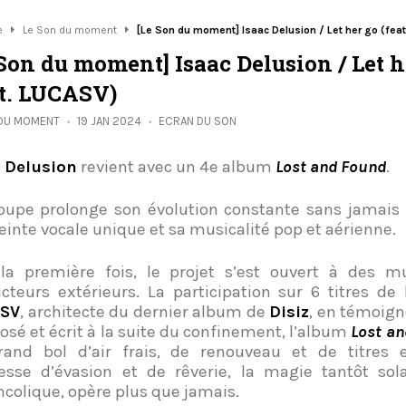
e
Le Son du moment
[Le Son du moment] Isaac Delusion / Let her go (fea
 Son du moment] Isaac Delusion / Let h
at. LUCASV)
 DU MOMENT
19 JAN 2024
ECRAN DU SON
 Delusion
revient avec un 4e album
Lost and Found
.
oupe prolonge son évolution constante sans jamais
inte vocale unique et sa musicalité pop et aérienne.
la première fois, le projet s’est ouvert à des mu
cteurs extérieurs. La participation sur 6 titres de
SV
, architecte du dernier album de
Disiz
, en témoign
sé et écrit à la suite du confinement, l’album
Lost a
and bol d’air frais, de renouveau et de titres e
sse d’évasion et de rêverie, la magie tantôt sola
colique, opère plus que jamais.