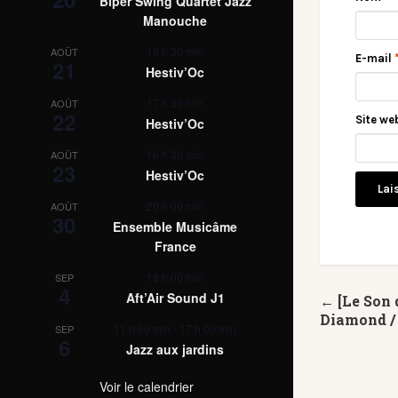
Biper Swing Quartet Jazz
Manouche
19 h 30 min
AOÛT
E-mail
21
Hestiv’Oc
17 h 30 min
AOÛT
22
Site we
Hestiv’Oc
16 h 30 min
AOÛT
23
Hestiv’Oc
20 h 00 min
AOÛT
30
Ensemble Musicâme
France
18 h 00 min
SEP
4
Aft’Air Sound J1
← [Le Son
Diamond /
11 h 00 min
-
17 h 00 min
SEP
6
Jazz aux jardins
Voir le calendrier