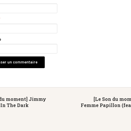
*
b
 du moment] Jimmy
[Le Son du mom
 In The Dark
Femme Papillon (fea