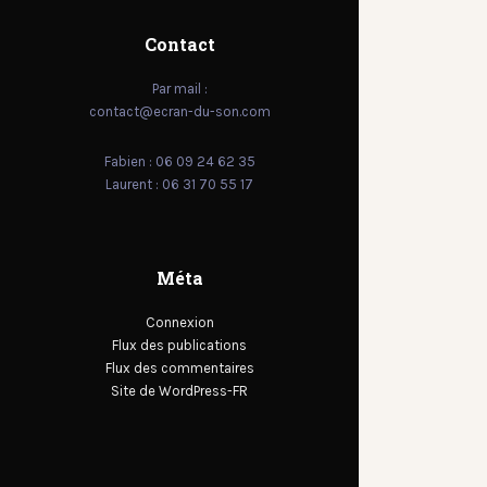
Contact
Par mail :
contact@ecran-du-son.com
Fabien : 06 09 24 62 35
Laurent : 06 31 70 55 17
Méta
Connexion
Flux des publications
Flux des commentaires
Site de WordPress-FR