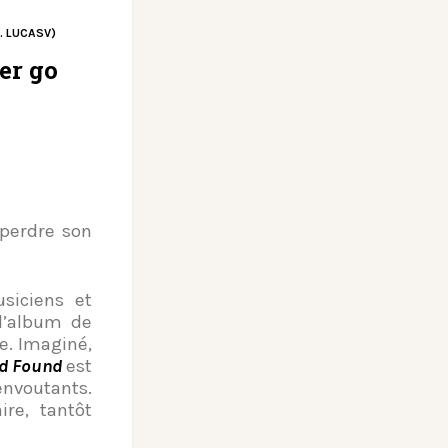
t. LUCASV)
er go
 perdre son
siciens et
 l’album de
e. Imaginé,
nd Found
est
nvoutants.
ire, tantôt