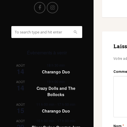
Lais
Évènements à venir
Votre ad
18 h 30 min
AOÛT
14
Charango Duo
Comme
19 h 00 min
AOÛT
14
Crazy Dolls and The
Bollocks
11 h 00 min
-
17 h 00 min
AOÛT
15
Charango Duo
16 h 00 min
-
17 h 00 min
AOÛT
20
Nom
*