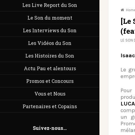
Les Live Report du Son
Hom
Le Son du moment
[Le
(fe
Les Interviews du Son
LE SON
Les Vidéos du Son
Isaac
Les Histoires du Son
Actu Pau et alentours
Le gr
empre
Promos et Concours
Pour 
Vous et Nous
produ
LUCA
Partenaires et Copains
compo
un gr
Prome
Suivez-nous…
mélan