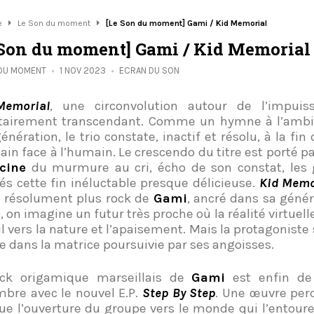
e
Le Son du moment
[Le Son du moment] Gami / Kid Memorial
 Son du moment] Gami / Kid Memorial
 DU MOMENT
1 NOV 2023
ECRAN DU SON
Memorial
, une circonvolution autour de l’impuis
tairement transcendant. Comme un hymne à l’ambi
énération, le trio constate, inactif et résolu, à la fin 
in face à l’humain. Le crescendo du titre est porté pa
cine
du murmure au cri, écho de son constat, les 
és cette fin inéluctable presque délicieuse.
Kid Memo
n résolument plus rock de
Gami
, ancré dans sa géné
p, on imagine un futur très proche où la réalité virtuell
il vers la nature et l’apaisement. Mais la protagoniste
ée dans la matrice poursuivie par ses angoisses.
ock origamique marseillais de
Gami
est enfin de
bre avec le nouvel E.P.
Step By Step
. Une œuvre per
e l’ouverture du groupe vers le monde qui l’entoure