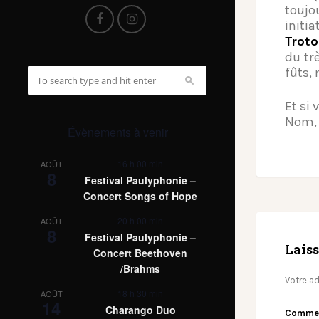
toujo
initi
Trot
du tr
fûts,
Et si
Nom, 
Évènements à venir
16 h 00 min
AOÛT
8
Festival Paulyphonie –
Concert Songs of Hope
20 h 00 min
AOÛT
8
Festival Paulyphonie –
Lais
Concert Beethoven
/Brahms
Votre ad
18 h 30 min
AOÛT
14
Charango Duo
Comme