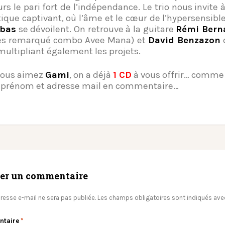
urs le pari fort de l’indépendance. Le trio nous invite
atique captivant, où l’âme et le cœur de l’hypersensibl
obas
se dévoilent. On retrouve à la guitare
Rémi Bern
ès remarqué combo Avee Mana) et
David Benzazon
d
 multipliant également les projets.
 vous aimez
Gami
, on a déjà
1 CD
à vous offrir… comme 
prénom et adresse mail en commentaire…
ser un commentaire
resse e-mail ne sera pas publiée.
Les champs obligatoires sont indiqués av
ntaire
*