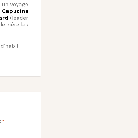
 à un voyage
e
Capucine
ard
(leader
errière les
d’hab !
ec
*