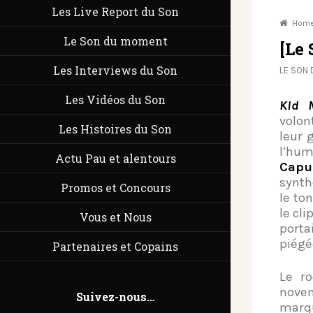
Les Live Report du Son
Hom
Le Son du moment
[Le
Les Interviews du Son
LE SON
Les Vidéos du Son
Kid 
volon
Les Histoires du Son
leur g
l’huma
Actu Pau et alentours
Capu
synth
Promos et Concours
le to
le cli
Vous et Nous
porta
piég
Partenaires et Copains
Le r
novem
Suivez-nous…
marqu