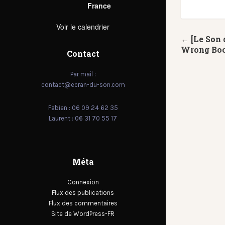
France
Voir le calendrier
← [Le Son
Wrong Bo
Contact
Par mail :
contact@ecran-du-son.com
Fabien : 06 09 24 62 35
Laurent : 06 31 70 55 17
Méta
Connexion
Flux des publications
Flux des commentaires
Site de WordPress-FR