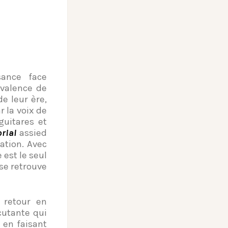
sance face
valence de
de leur ère,
r la voix de
guitares et
rial
assied
ration. Avec
e est le seul
 se retrouve
 retour en
cutante qui
 en faisant