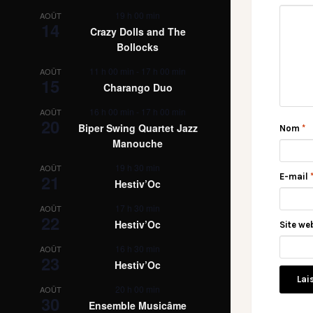
19 h 00 min
AOÛT
14
Crazy Dolls and The
Bollocks
11 h 00 min
-
17 h 00 min
AOÛT
15
Charango Duo
16 h 00 min
-
17 h 00 min
AOÛT
20
Biper Swing Quartet Jazz
Nom
*
Manouche
19 h 30 min
AOÛT
21
E-mail
Hestiv’Oc
17 h 30 min
AOÛT
22
Hestiv’Oc
Site we
16 h 30 min
AOÛT
23
Hestiv’Oc
20 h 00 min
AOÛT
30
Ensemble Musicâme