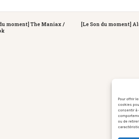
 du moment] The Maniax /
[Le Son du moment] Al
ok
Pour offrir 
cookies pour
consentir à 
comportement
ou de retire
caractéristi