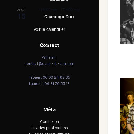
11 h 00 min
-
17 h 00 min
AOÛT
15
Charango Duo
Voir le calendrier
Contact
Par mail :
contact@ecran-du-son.com
Fabien : 06 09 24 62 35
Laurent : 06 31 70 55 17
Méta
Connexion
Flux des publications