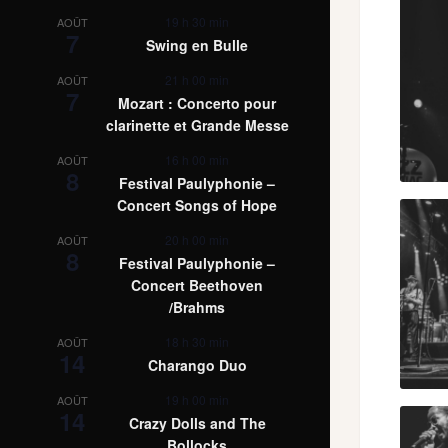
19 h 30 min
AOÛT
7
Swing en Bulle
21 h 00 min
AOÛT
7
Mozart : Concerto pour
clarinette et Grande Messe
16 h 00 min
AOÛT
8
Festival Paulyphonie –
Concert Songs of Hope
20 h 00 min
AOÛT
8
Festival Paulyphonie –
Concert Beethoven
/Brahms
18 h 30 min
AOÛT
14
Charango Duo
19 h 00 min
AOÛT
14
Crazy Dolls and The
Bollocks