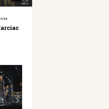
/07/23
arciac