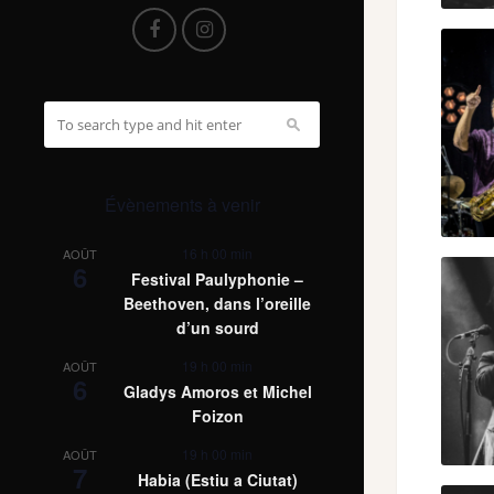
Évènements à venir
16 h 00 min
AOÛT
6
Festival Paulyphonie –
Beethoven, dans l’oreille
d’un sourd
19 h 00 min
AOÛT
6
Gladys Amoros et Michel
Foizon
19 h 00 min
AOÛT
7
Habia (Estiu a Ciutat)