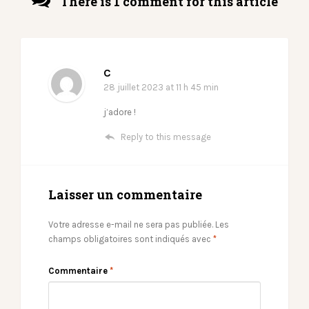
There is 1 comment for this article
C
28 juillet 2023
at 11 h 45 min
j’adore !
Reply to this message
Laisser un commentaire
Votre adresse e-mail ne sera pas publiée.
Les
champs obligatoires sont indiqués avec
*
Commentaire
*