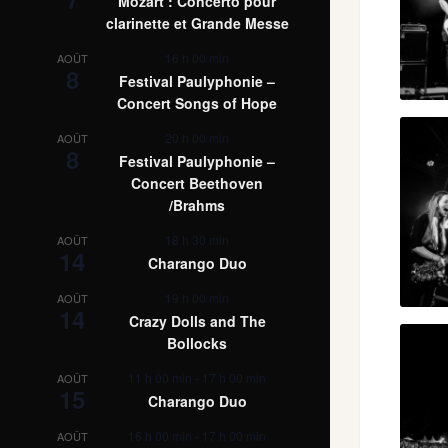
Mozart : Concerto pour
clarinette et Grande Messe
16 h 00 min
AOÛT
8
Festival Paulyphonie –
Concert Songs of Hope
20 h 00 min
AOÛT
8
Festival Paulyphonie –
Concert Beethoven
/Brahms
18 h 30 min
AOÛT
14
Charango Duo
19 h 00 min
AOÛT
14
Crazy Dolls and The
Bollocks
11 h 00 min
-
17 h 00 min
AOÛT
15
Charango Duo
16 h 00 min
-
17 h 00 min
AOÛT