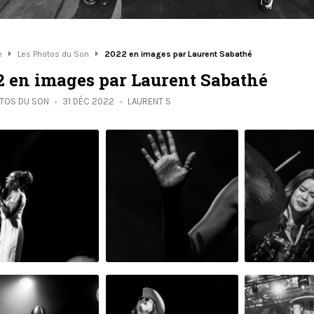
e
Les Photos du Son
2022 en images par Laurent Sabathé
2 en images par Laurent Sabathé
OTOS DU SON
31 DÉC 2022
LAURENT S