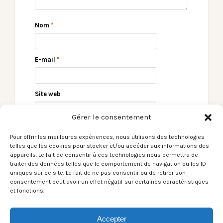
Nom
*
E-mail
*
Site web
Gérer le consentement
Pour offrir les meilleures expériences, nous utilisons des technologies
telles que les cookies pour stocker et/ou accéder aux informations des
appareils. Le fait de consentir à ces technologies nous permettra de
traiter des données telles que le comportement de navigation ou les ID
uniques sur ce site. Le fait de ne pas consentir ou de retirer son
consentement peut avoir un effet négatif sur certaines caractéristiques
et fonctions.
← 2022 en images par
[Le Son du moment]
Laurent Sabathé
Johnnie Carwash / I
Don’t Give A Shit →
Accepter