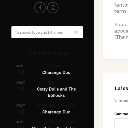
fantô
termi
Sous
apoca
(The 
Évènements à venir
18 h 30 min
AOÛT
14
Charango Duo
19 h 00 min
AOÛT
14
Lais
Crazy Dolls and The
Bollocks
Votre ad
11 h 00 min
-
17 h 00 min
AOÛT
15
Charango Duo
Comme
16 h 00 min
-
17 h 00 min
AOÛT
20