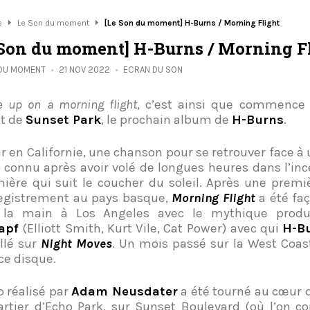
e
Le Son du moment
[Le Son du moment] H-Burns / Morning Flight
 Son du moment] H-Burns / Morning F
 DU MOMENT
21 NOV 2022
ECRAN DU SON
e up on a morning flight
, c’est ainsi que commence 
it de
Sunset Park
, le prochain album de
H-Burns
.
r en Californie, une chanson pour se retrouver face à
r connu après avoir volé de longues heures dans l’inc
mière qui suit le coucher du soleil. Après une premi
egistrement au pays basque,
Morning Flight
a été fa
 la main à Los Angeles avec le mythique prod
apf
(Elliott Smith, Kurt Vile, Cat Power) avec qui
H-B
illé sur
Night Moves
. Un mois passé sur la West Coas
ce disque.
p réalisé par
Adam Neusdater
a été tourné au cœur d
artier d’Echo Park, sur Sunset Boulevard (où l’on c