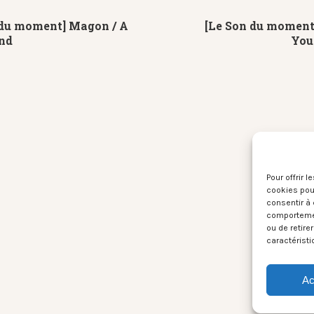
 du moment] Magon / A
[Le Son du moment]
nd
You
Pour offrir 
cookies pour
consentir à 
comportement
ou de retire
caractéristi
Ac