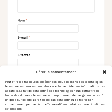
Nom
*
E-mail
*
Site web
Gérer le consentement
Pour offrir les meilleures expériences, nous utilisons des technologies
telles que les cookies pour stocker et/ou accéder aux informations des
appareils. Le fait de consentir à ces technologies nous permettra de
traiter des données telles que le comportement de navigation ou les ID
uniques sur ce site. Le fait de ne pas consentir ou de retirer son
consentement peut avoir un effet négatif sur certaines caractéristiques
← Le Son du moment –
Le Son du moment –
et fonctions.
Tamino / You Don’t
King Gizzard & The