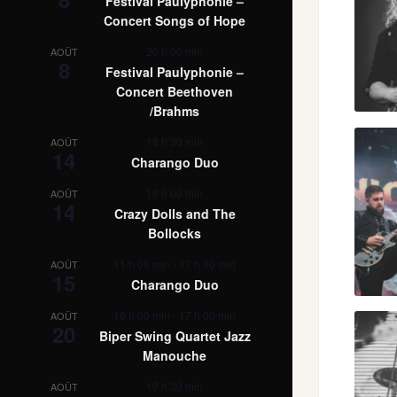
Festival Paulyphonie –
Concert Songs of Hope
20 h 00 min
AOÛT
8
Festival Paulyphonie –
Concert Beethoven
/Brahms
18 h 30 min
AOÛT
14
Charango Duo
19 h 00 min
AOÛT
14
Crazy Dolls and The
Bollocks
11 h 00 min
-
17 h 00 min
AOÛT
15
Charango Duo
16 h 00 min
-
17 h 00 min
AOÛT
20
Biper Swing Quartet Jazz
Manouche
19 h 30 min
AOÛT