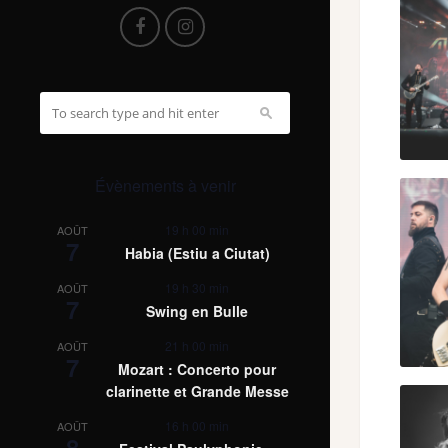
Évènements à venir
19 h 00 min
AOÛT
7
Habia (Estiu a Ciutat)
19 h 30 min
AOÛT
7
Swing en Bulle
21 h 00 min
AOÛT
7
Mozart : Concerto pour
clarinette et Grande Messe
16 h 00 min
AOÛT
8