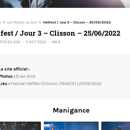
e
Les Photos du Son
Hellfest / Jour 3 – Clisson – 25/06/2022
fest / Jour 3 – Clisson – 25/06/2022
OTOS DU SON
11 OCT 2022
IAN A
Le site officiel :
Cliquez ici
Photos :
© Ian Arné
Lieu :
Festival Hellfest (Clisson, FRANCE) | 25/06/2022
Manigance