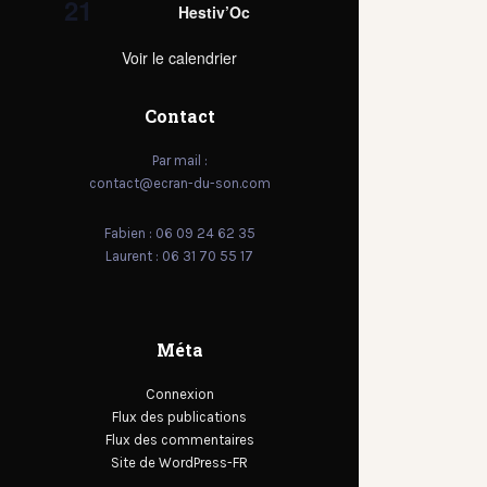
21
Hestiv’Oc
Voir le calendrier
Contact
Par mail :
contact@ecran-du-son.com
Fabien : 06 09 24 62 35
Laurent : 06 31 70 55 17
Méta
Connexion
Flux des publications
Flux des commentaires
Site de WordPress-FR