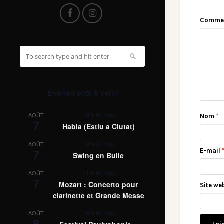
Comme
Évènements à venir
19 h 00 min
AOÛT
Nom
*
7
Habia (Estiu a Ciutat)
19 h 30 min
AOÛT
7
E-mail
Swing en Bulle
21 h 00 min
AOÛT
7
Mozart : Concerto pour
Site we
clarinette et Grande Messe
16 h 00 min
AOÛT
8