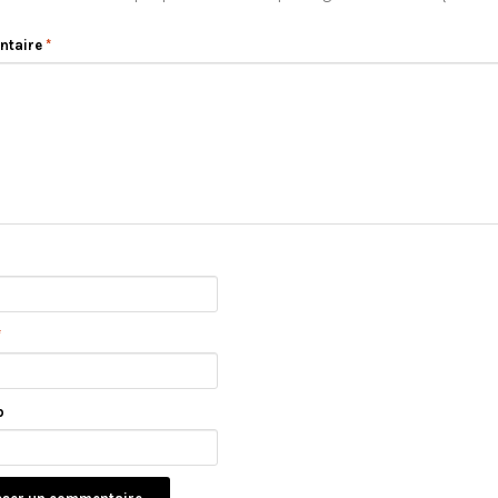
ntaire
*
*
b