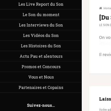
Les Live Report du Son
Hom
Le Son du moment
[Du
Les Interviews du Son
LE SON
Les Vidéos du Son
On vo
Disci
Les Histoires du Son
Il rev
Actu Pau et alentours
Promos et Concours
Vous et Nous
Partenaires et Copains
Lais
Suivez-nous…
Votre ad