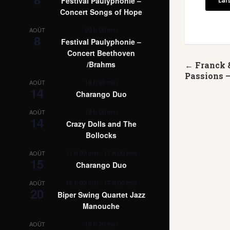
Festival Paulyphonie –
Concert Songs of Hope
20 h 00 min
AOÛT
8
Festival Paulyphonie –
Concert Beethoven
/Brahms
← Franck 
Passions 
18 h 30 min
AOÛT
14
Charango Duo
19 h 00 min
AOÛT
14
Crazy Dolls and The
Bollocks
11 h 00 min
-
17 h 00 min
AOÛT
15
Charango Duo
16 h 00 min
-
17 h 00 min
AOÛT
20
Biper Swing Quartet Jazz
Manouche
19 h 30 min
AOÛT