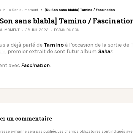
e
Le Son du moment
[Du Son sans blabla] Tamino / Fascination
 Son sans blabla] Tamino / Fascinatio
 DU MOMENT
28 JUIL 2022
ECRAN DU SON
us a déjà parlé de
Tamino
à l’occasion de la sortie de
T
ple
, premier extrait de sont futur album
Sahar
.
ient avec
Fascination
.
ser un commentaire
resse e-mail ne sera pas publiée.
Les champs obligatoires sont indiqués av