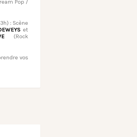
ream Pop /
3h) : Scène
DEWEYS
et
VE
(Rock
prendre vos