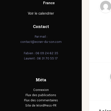
France
Voir le calendrier
Contact
Par mail :
contact@ecran-du-son.com
Fabien : 06 09 24 62 35
Laurent : 06 31 70 55 17
Méta
Connexion
Flux des publications
Flux des commentaires
Site de WordPress-FR