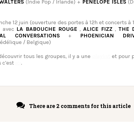
WALTERS
(Indie Pop / Irlande) +
PENELOPE ISLES
(D
che 12 juin (ouverture des portes à 12h et concerts à 1
e avec
LA BABOUCHE ROUGE
,
ALICE FIZZ
,
THE 
RAL CONVERSATIONS
+
PHOENICIAN DRI
édélique / Belgique)
découvrir tous les groupes, il y a une
playlist
et pour 
s c’est
ici
.
There are 2 comments for this article