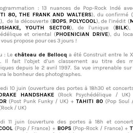
rogrammation : 13 nuances de Pop-Rock Indé ave
ITI 80, THE FRANK AND WALTERS
), du confirmé (
S
), de la découverte (
BOPS
,
POLYCOOL
), de l’inédit (
DSHAKE, YOUTH SECTOR
), de l’unique (
BILK
)
édélique et oriental (
PHOENICIAN DRIVE
), du loca
 vous propose pour ces 3 jours !
eu : Le
château de Bellocq
a été Construit entre le X
e. Il fait l’objet d’un classement au titre des
riques depuis le 2 avril 1997. Sa vue imprenable sur
era le bonheur des photographes.
edi 10 juin (ouverture des portes à 18h30 et concerts
DRAKE HANDSHAKE
(Rock Psychédélique / UK
OR
(Post Punk Funky / UK) +
TAHITI 80
(Pop Soul /
(Rock / UK)
i 11 juin (ouverture des portes à 18h et concert
COOL
(Pop / France) +
BOPS
(Pop-Rock / France) +