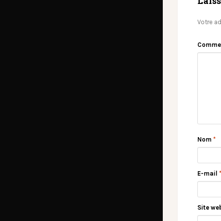
Lais
Votre ad
Comme
Nom
*
E-mail
Site we