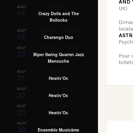
AND 
19 h 00 min
AOÛT
UK)
14
Crazy Dolls and The
Bollocks
Diman
local
11 h 00 min
-
17 h 00 min
AOÛT
15
AST
Charango Duo
Psych
16 h 00 min
-
17 h 00 min
AOÛT
20
Biper Swing Quartet Jazz
Pour 
Manouche
billet
19 h 30 min
AOÛT
21
Hestiv’Oc
17 h 30 min
AOÛT
22
Hestiv’Oc
16 h 30 min
AOÛT
23
Hestiv’Oc
20 h 00 min
AOÛT
30
Ensemble Musicâme