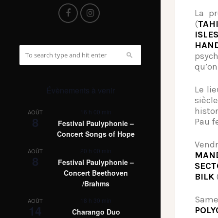
La p
(
TAH
ISLE
HAN
psych
qu’on
Le li
Évènements à venir
siècl
histo
16 h 00 min
AOÛT
8
Pau f
Festival Paulyphonie –
Concert Songs of Hope
Vendr
20 h 00 min
AOÛT
MAN
8
Festival Paulyphonie –
SECT
Concert Beethoven
BILK
/Brahms
Samed
18 h 30 min
AOÛT
14
POLY
Charango Duo