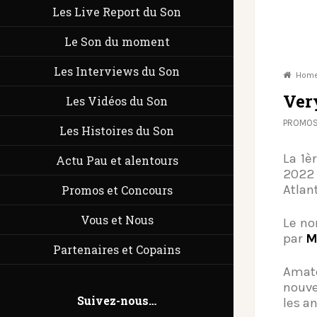
Les Live Report du Son
Le Son du moment
Les Interviews du Son
Hom
Ver
Les Vidéos du Son
PROMOS
Les Histoires du Son
La 1è
Actu Pau et alentours
2022 
Atlant
Promos et Concours
Vous et Nous
Le n
par
M
Partenaires et Copains
Amate
nouve
Suivez-nous…
les an