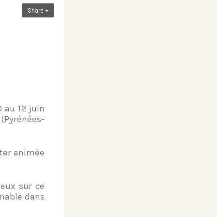
Share
 au 12 juin
Pyrénées-
nter animée
eux sur ce
rnable dans