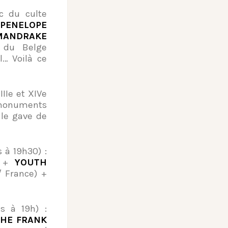
c du culte
PENELOPE
MANDRAKE
, du Belge
l… Voilà ce
IIIe et XIVe
 monuments
 le gave de
 à 19h30) :
) +
YOUTH
 France) +
s à 19h) :
THE FRANK