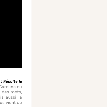
t Récolte le
 Caroline ou
se des mots,
is aussi la
ous vient de