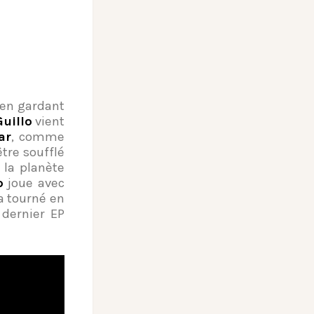
s en gardant
Guillo
vient
ar
, comme
tre soufflé
 la planète
o
joue avec
a tourné en
 dernier EP