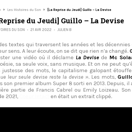
e
Les Histoires du Son
[La Reprise du Jeudi] Guillo – La Devise
Reprise du Jeudi] Guillo – La Devise
TOIRES DU SON
21 AVR 2022
JULIEN B
a des textes qui traversent les années et les décennie
eur sens. A leur écoute, on se dit que rien n’a changé.
ster une vidéo où il déclame
La Devise
de
Mc Sola
oésie, sa seule voix, sans musique. Et on ne peut qu’ê
a justesse des mots, le capitalisme galopant étouffe
ue leur seule devise reste la devise »
. Les mots,
Guill
s son premier album Super 8 sorti en 2013. Depuis, il 
ère partie de Francis Cabrel ou Emily Loizeau. Son
de 2021,
Coeur Intact
en était un extrait clippé.