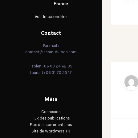
Seven
France
Voir le calendrier
Contact
Par mail :
contact@ecran-du-son.com
Fabien : 06 09 24 62 35
Laurent : 06 31 70 55 17
Méta
Connexion
Flux des publications
Flux des commentaires
Site de WordPress-FR