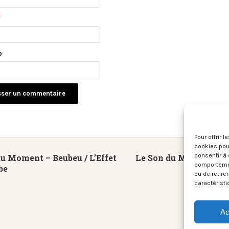
*
b
Pour offrir 
cookies pour
consentir à 
u Moment – Beubeu / L’Effet
Le Son du Moment – Ma
comportement
be
ou de retire
caractéristi
Ac