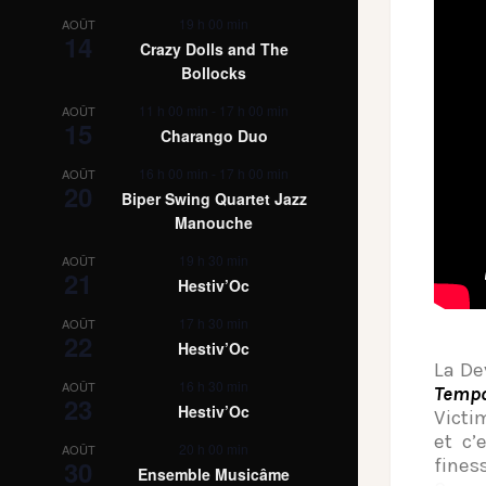
19 h 00 min
AOÛT
14
Crazy Dolls and The
Bollocks
11 h 00 min
-
17 h 00 min
AOÛT
15
Charango Duo
16 h 00 min
-
17 h 00 min
AOÛT
20
Biper Swing Quartet Jazz
Manouche
19 h 30 min
AOÛT
21
Hestiv’Oc
17 h 30 min
AOÛT
22
Hestiv’Oc
La De
16 h 30 min
AOÛT
Temp
23
Hestiv’Oc
Victi
et c’
20 h 00 min
AOÛT
30
fines
Ensemble Musicâme