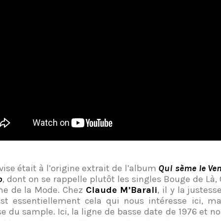
vise était à l’origine extrait de l’album
Qui sème le Ven
o
, dont on se rappelle plutôt les singles Bouge de Là,
me de la Mode. Chez
Claude M’Barali
, il y la justes
est essentiellement cela qui nous intéresse ici, ma
se du sample. Ici, la ligne de basse date de 1976 et n