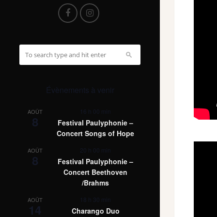
Évènements à venir
16 h 00 min
AOÛT
8
Festival Paulyphonie –
Concert Songs of Hope
20 h 00 min
AOÛT
8
Festival Paulyphonie –
Concert Beethoven
/Brahms
18 h 30 min
AOÛT
14
Charango Duo