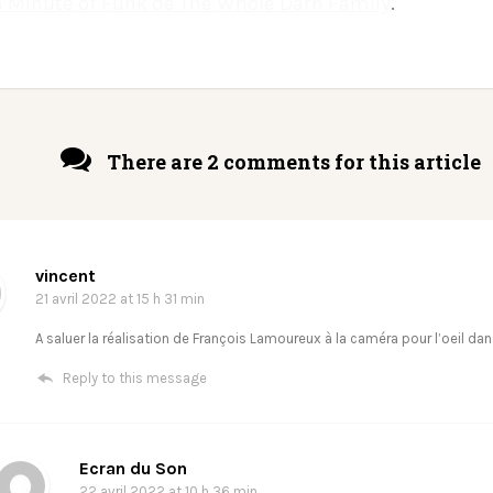
 Minute of Funk de The Whole Darn Family
.
There are 2 comments for this article
vincent
21 avril 2022
at 15 h 31 min
A saluer la réalisation de François Lamoureux à la caméra pour l’oeil dans
Reply to this message
Ecran du Son
22 avril 2022
at 10 h 36 min