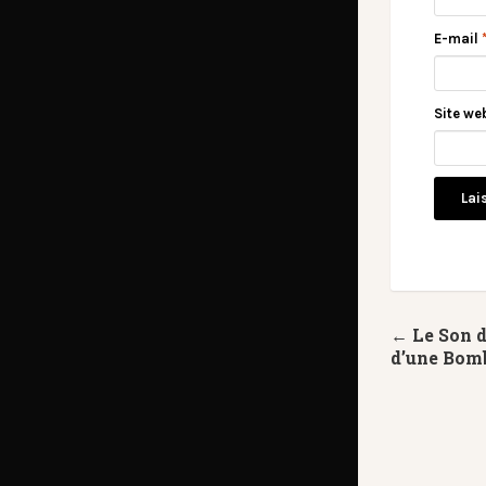
E-mail
Site we
← Le Son d
d’une Bom