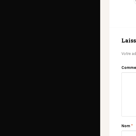
Lais
Votre ad
Comme
Nom
*