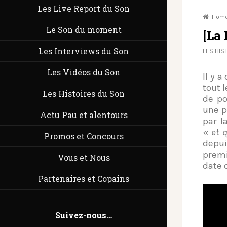
Les Live Report du Son
Hom
Le Son du moment
[La 
Les Interviews du Son
LES HIS
Les Vidéos du Son
Il y 
tout l
Les Histoires du Son
de po
une p
Actu Pau et alentours
par l
« et q
Promos et Concours
depui
premi
Vous et Nous
date 
Partenaires et Copains
Suivez-nous…