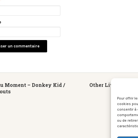
*
b
du Moment – Donkey Kid /
Other Lives + Laur
outs
(Biarrit
Pour offrir 
cookies pour
consentir à 
comportement
ou de retire
caractéristi