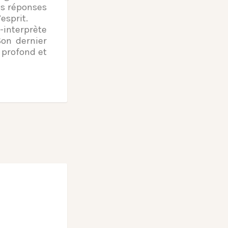
es réponses
esprit.
interprète
Son dernier
k profond et