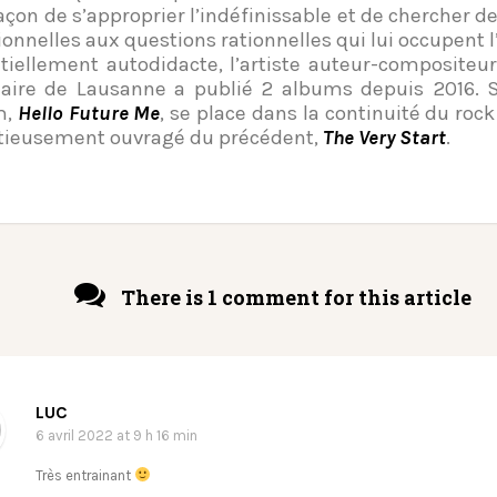
açon de s’approprier l’indéfinissable et de chercher d
ionnelles aux questions rationnelles qui lui occupent l’
tiellement autodidacte, l’artiste auteur-compositeur-
naire de Lausanne a publié 2 albums depuis 2016. 
m,
Hello Future Me
, se place dans la continuité du roc
ieusement ouvragé du précédent,
The Very Start
.
There is 1 comment for this article
LUC
6 avril 2022
at 9 h 16 min
Très entrainant