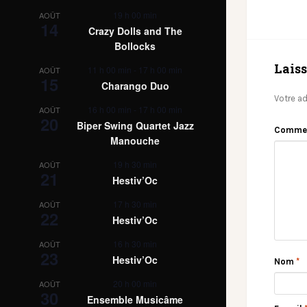
19 h 00 min
AOÛT
14
Crazy Dolls and The
Bollocks
Lais
11 h 00 min
-
17 h 00 min
AOÛT
15
Charango Duo
Votre ad
16 h 00 min
-
17 h 00 min
AOÛT
20
Biper Swing Quartet Jazz
Comme
Manouche
19 h 30 min
AOÛT
21
Hestiv’Oc
17 h 30 min
AOÛT
22
Hestiv’Oc
16 h 30 min
AOÛT
23
Hestiv’Oc
Nom
*
20 h 00 min
AOÛT
30
Ensemble Musicâme