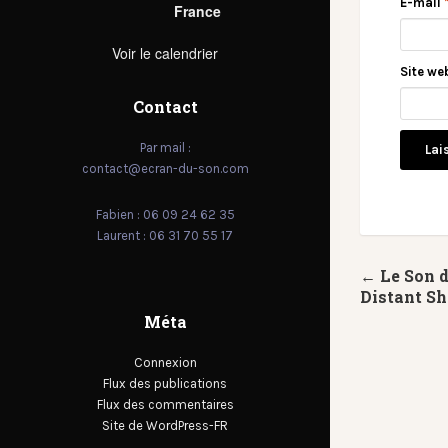
E-mail
France
Voir le calendrier
Site we
Contact
Par mail :
contact@ecran-du-son.com
Fabien : 06 09 24 62 35
Laurent : 06 31 70 55 17
← Le Son 
Distant Sh
Méta
Connexion
Flux des publications
Flux des commentaires
Site de WordPress-FR