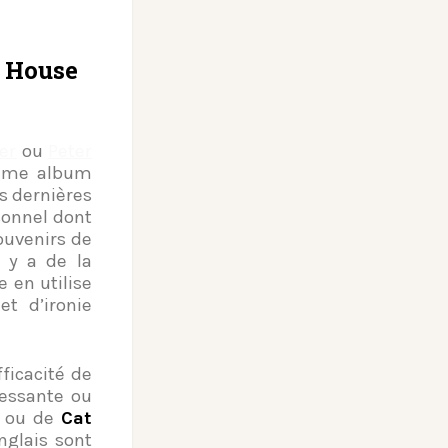
s House
er
ou
Peter
sième album
es dernières
sonnel dont
ouvenirs de
l y a de la
 en utilise
et d’ironie
icacité de
aressante ou
ou de
Cat
nglais sont