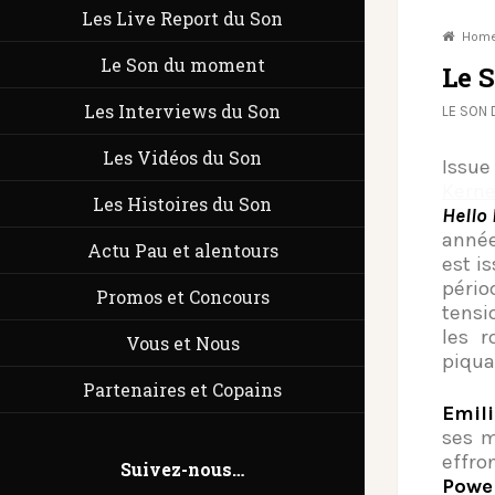
Les Live Report du Son
Hom
Le Son du moment
Le 
Les Interviews du Son
LE SON
Les Vidéos du Son
Issue
Kerne
Les Histoires du Son
Hello
année
Actu Pau et alentours
est i
pério
Promos et Concours
tensi
les r
Vous et Nous
piqua
Partenaires et Copains
Emil
ses m
effro
Suivez-nous…
Powe