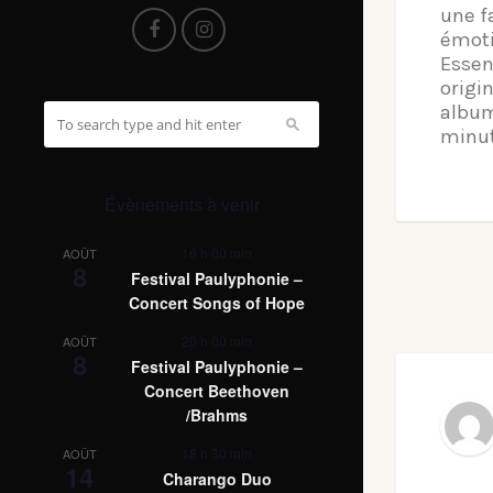
une f
émot
Essen
origi
albu
minut
Évènements à venir
16 h 00 min
AOÛT
8
Festival Paulyphonie –
Concert Songs of Hope
20 h 00 min
AOÛT
8
Festival Paulyphonie –
Concert Beethoven
/Brahms
18 h 30 min
AOÛT
14
Charango Duo