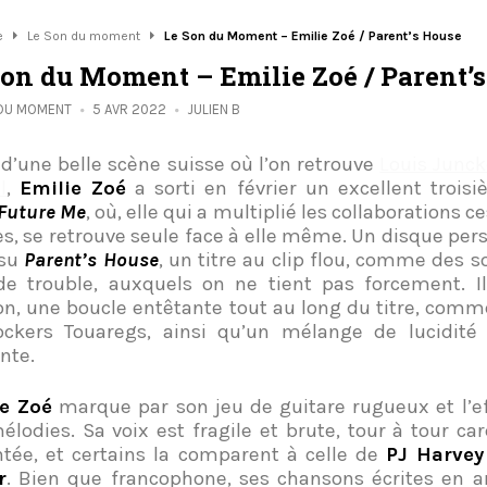
e
Le Son du moment
Le Son du Moment – Emilie Zoé / Parent’s House
Son du Moment – Emilie Zoé / Parent’
 DU MOMENT
5 AVR 2022
JULIEN B
 d’une belle scène suisse où l’on retrouve
Louis Junck
l
,
Emilie Zoé
a sorti en février un excellent troi
 Future Me
, où, elle qui a multiplié les collaborations c
s, se retrouve seule face à elle même. Un disque per
ssu
Parent’s House
, un titre au clip flou, comme des s
de trouble, auxquels on ne tient pas forcement. I
on, une boucle entêtante tout au long du titre, comme
ockers Touaregs, ainsi qu’un mélange de lucidité 
nte.
ie Zoé
marque par son jeu de guitare rugueux et l’eff
élodies. Sa voix est fragile et brute, tour à tour c
ntée, et certains la comparent à celle de
PJ Harvey
r
. Bien que francophone, ses chansons écrites en a