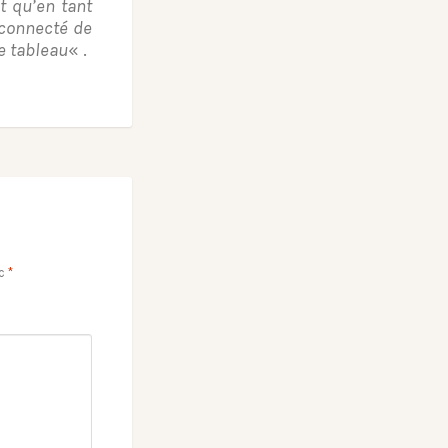
t qu’en tant
éconnecté de
le tableau
« .
ec
*