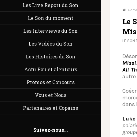
Les Live Report du Son
Hom
Le Son du moment
Le 
Mis
Les Interviews du Son
LE SON
Les Vidéos du Son
Déso
Les Histoires du Son
Missi
Actu Pau et alentours
All T
autre
Promos et Concours
Coéc
Vous et Nous
morce
dans 
Partenaires et Copains
Luke
polari
Suivez-nous…
groupe