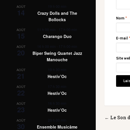
19 h 00 min
AOÛT
14
Crazy Dolls and The
Nom
*
Bollocks
11 h 00 min
-
17 h 00 min
AOÛT
15
Charango Duo
E-mail
16 h 00 min
-
17 h 00 min
AOÛT
20
Biper Swing Quartet Jazz
Site we
Manouche
19 h 30 min
AOÛT
21
Hestiv’Oc
17 h 30 min
AOÛT
22
Hestiv’Oc
16 h 30 min
AOÛT
23
Hestiv’Oc
← Le Son 
20 h 00 min
AOÛT
30
Ensemble Musicâme