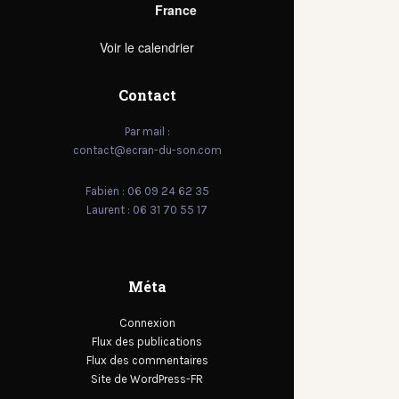
France
Voir le calendrier
Contact
Par mail :
contact@ecran-du-son.com
Fabien : 06 09 24 62 35
Laurent : 06 31 70 55 17
Méta
Connexion
Flux des publications
Flux des commentaires
Site de WordPress-FR