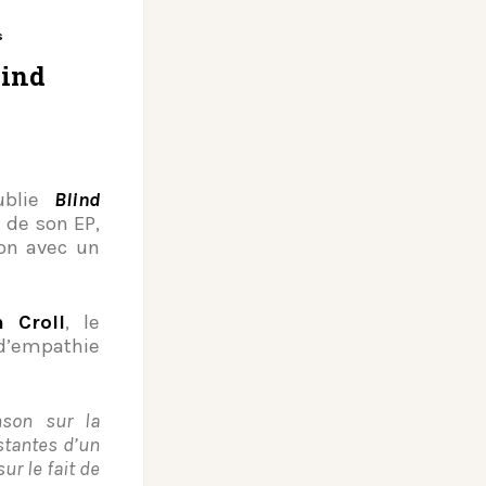
s
lind
blie
Blind
e de son EP,
ion avec un
 Croll
, le
d’empathie
nson sur la
nstantes d’un
r le fait de