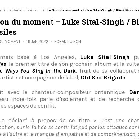
e
Le Son du moment
Le Son du moment – Luke Sital-Singh / Blind Missile
Son du moment – Luke Sital-Singh / B
siles
 DU MOMENT
16 JAN 2022
ECRAN DU SON
rmais basé à Los Angeles,
Luke Sital-Singh
pu
les
, le premier titre de son prochain album et la suit
he Ways You Sing In The Dark
, fruit de sa collaborat
 artiste et compagnon de label,
Old Sea Brigade
.
rit avec le chanteur-compositeur britannique
Dan
au indie-folk parle d’isolement et de recherche 
les espaces de conflit.
a déclaré à propos de ce titre «
C’est une cha
sation, sur le fait de se sentir fatigué par les attaques co
 à l’autre et le manque d’empathie et de compréhension, su