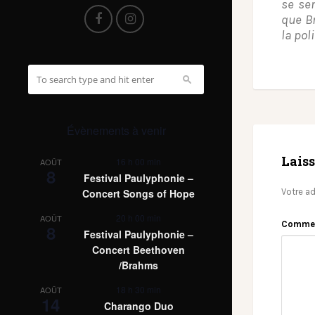
se sen
que Br
la pol
Évènements à venir
Lais
16 h 00 min
AOÛT
8
Festival Paulyphonie –
Votre ad
Concert Songs of Hope
20 h 00 min
AOÛT
Comme
8
Festival Paulyphonie –
Concert Beethoven
/Brahms
18 h 30 min
AOÛT
14
Charango Duo