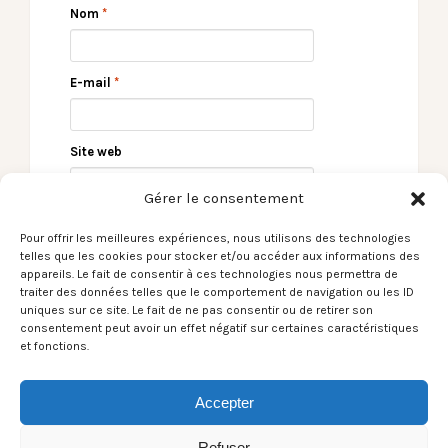
Nom
*
E-mail
*
Site web
Gérer le consentement
Pour offrir les meilleures expériences, nous utilisons des technologies
telles que les cookies pour stocker et/ou accéder aux informations des
appareils. Le fait de consentir à ces technologies nous permettra de
traiter des données telles que le comportement de navigation ou les ID
uniques sur ce site. Le fait de ne pas consentir ou de retirer son
consentement peut avoir un effet négatif sur certaines caractéristiques
et fonctions.
← [La Reprise du
Le Son du moment –
Jeudi] Le Black Album
Calva Louise /
de Metallica a 30 ans
Tiranito →
Accepter
Refuser