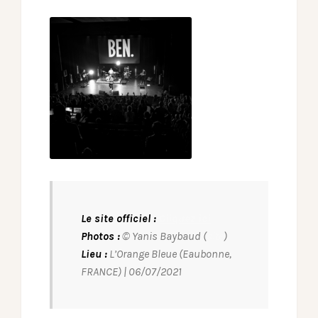
Le site officiel :
Cliquez ici
Photos :
© Yanis Baybaud (
site
)
Lieu :
L’Orange Bleue (Eaubonne,
FRANCE) | 06/07/2021