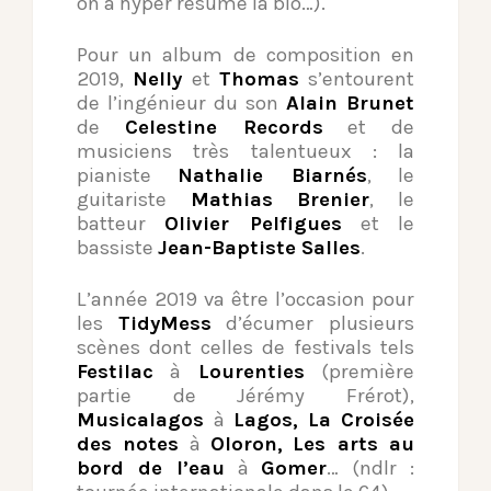
on a hyper résumé la bio…).
Pour un album de composition en
2019,
Nelly
et
Thomas
s’entourent
de l’ingénieur du son
Alain Brunet
de
Celestine Records
et de
musiciens très talentueux : la
pianiste
Nathalie Biarnés
, le
guitariste
Mathias Brenier
, le
batteur
Olivier Pelfigues
et le
bassiste
Jean-Baptiste Salles
.
L’année 2019 va être l’occasion pour
les
TidyMess
d’écumer plusieurs
scènes dont celles de festivals tels
Festilac
à
Lourenties
(première
partie de Jérémy Frérot),
Musicalagos
à
Lagos,
La Croisée
des notes
à
Oloron,
Les arts au
bord de l’eau
à
Gomer
… (ndlr :