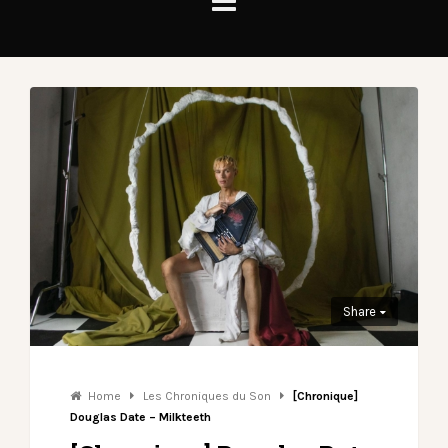
Share
Home
Les Chroniques du Son
[Chronique]
Douglas Date – Milkteeth