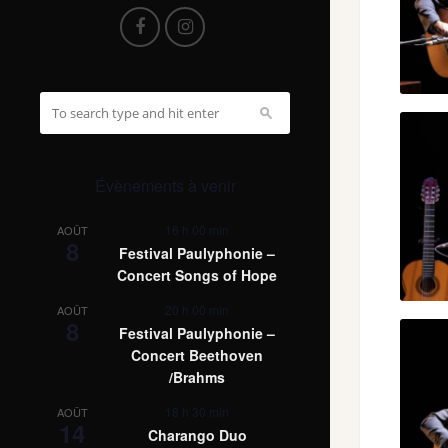
Évènements à venir
16 h 00 min
AOÛT
8
Festival Paulyphonie –
Concert Songs of Hope
20 h 00 min
AOÛT
8
Festival Paulyphonie –
Concert Beethoven
/Brahms
18 h 30 min
AOÛT
14
Charango Duo