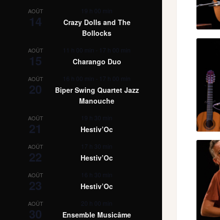
19 h 00 min
AOÛT
14
Crazy Dolls and The
Bollocks
11 h 00 min
-
17 h 00 min
AOÛT
15
Charango Duo
16 h 00 min
-
17 h 00 min
AOÛT
20
Biper Swing Quartet Jazz
Manouche
19 h 30 min
AOÛT
21
Hestiv’Oc
17 h 30 min
AOÛT
22
Hestiv’Oc
16 h 30 min
AOÛT
23
Hestiv’Oc
20 h 00 min
AOÛT
30
Ensemble Musicâme