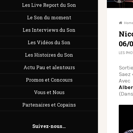
Les Live Report du Son
Le Son du moment
Hom
Les Interviews du Son
Nic
06/
Les Vidéos du Son
LES PH
Les Histoires du Son
Actu Pau et alentours
Sorti
Saez «
Promos et Concours
Avec
Albe
Vous et Nous
(Dans
Partenaires et Copains
Suivez-nous…