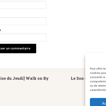
*
b
Pour offrir 
cookies pour
consentir à 
ise du Jeudi] Walk on By
Le Son du moment
comportement
ou de retire
caractéristi
Ac