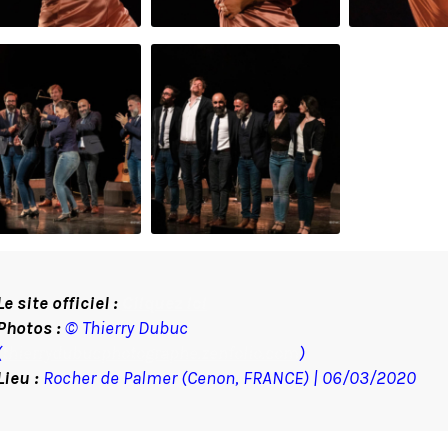
Le site officiel :
Cliquez ici
Photos :
© Thierry Dubuc
(
thierrydubucphotographe.zenfolio.com
)
Lieu :
Rocher de Palmer (Cenon, FRANCE) | 06/03/2020