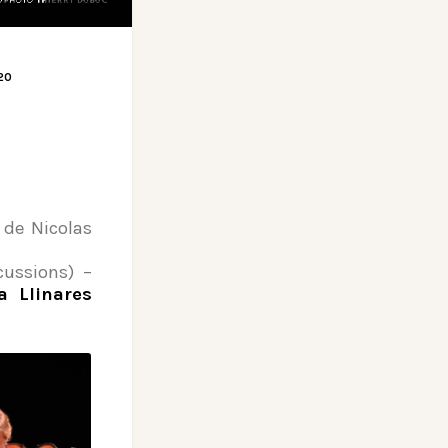
20
 de Nicolas
ussions) –
a Llinares