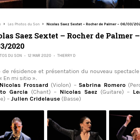
e
Les Photos du Son
Nicolas Saez Sextet – Rocher de Palmer – 06/03/20
olas Saez Sextet – Rocher de Palmer –
03/2020
OTOS DU SON
12 MAR 2020
THIERRY D
e de résidence et présentation du nouveau spectacle
 En mi sitio ».
Nicolas Frossard
(Violon) –
Sabrina Romero
(Perc
rto Garcia
(Chant) –
Nicolas Saez
(Guitare) –
Le
e) –
Julien Cridelause
(Basse)