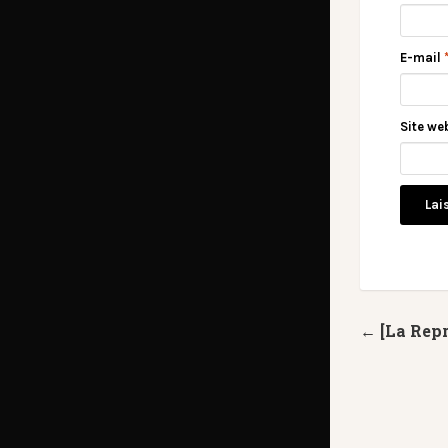
E-mail
Site we
← [La Repr