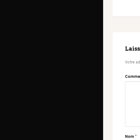
Lais
Votre ad
Comme
Nom
*