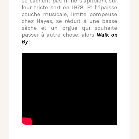
se cachent pas ni ne s’apitoient sur
leur triste sort en 1978. Et l’épaisse
couche musicale, limite pompeuse
chez Hayes, se réduit à une basse
sèche et un orgue qui souhaite
passer à autre chose, alors
Walk on
By
!