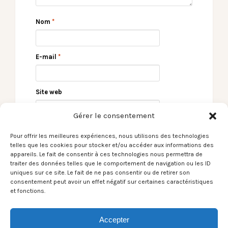
Nom
*
E-mail
*
Site web
Gérer le consentement
Pour offrir les meilleures expériences, nous utilisons des technologies
telles que les cookies pour stocker et/ou accéder aux informations des
appareils. Le fait de consentir à ces technologies nous permettra de
traiter des données telles que le comportement de navigation ou les ID
uniques sur ce site. Le fait de ne pas consentir ou de retirer son
consentement peut avoir un effet négatif sur certaines caractéristiques
et fonctions.
← Le Son du moment –
Nicolas Saez Sextet –
Barbara Pravi /
Rocher de Palmer –
Reviens pour l’hiver
06/03/2020 →
Accepter