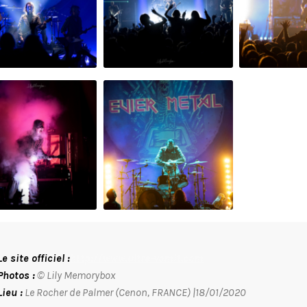
Le site officiel :
http://www.ultra-vomit.com
Photos :
© Lily Memorybox
Lieu :
Le Rocher de Palmer (Cenon, FRANCE) |18/01/2020