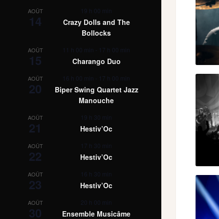
19 h 00 min
AOÛT
14
Crazy Dolls and The
Bollocks
11 h 00 min
-
17 h 00 min
AOÛT
15
Charango Duo
16 h 00 min
-
17 h 00 min
AOÛT
20
Biper Swing Quartet Jazz
Manouche
19 h 30 min
AOÛT
21
Hestiv’Oc
17 h 30 min
AOÛT
22
Hestiv’Oc
16 h 30 min
AOÛT
23
Hestiv’Oc
20 h 00 min
AOÛT
30
Ensemble Musicâme