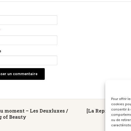
*
b
Pour offrir 
cookies pour
consentir à 
du moment – Les Deuxluxes /
[La Reprise du Jeu
comportement
g of Beauty
da
ou de retire
caractéristi