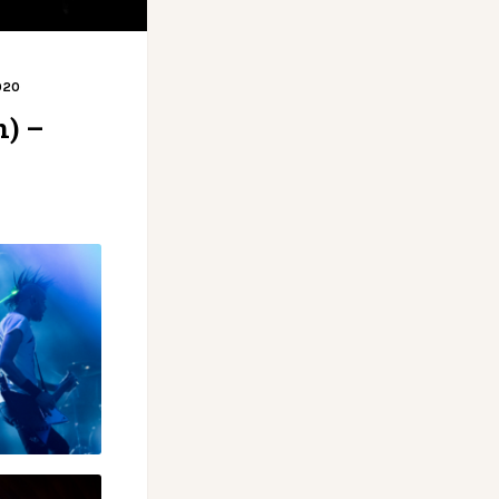
2020
n) –