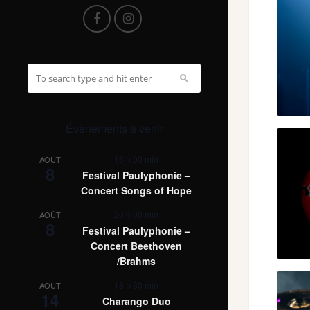
Évènements à venir
16 h 00 min
AOÛT
8
Festival Paulyphonie –
Concert Songs of Hope
20 h 00 min
AOÛT
8
Festival Paulyphonie –
Concert Beethoven
/Brahms
18 h 30 min
AOÛT
14
Charango Duo