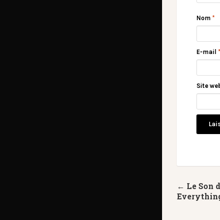
Nom
*
E-mail
Site we
← Le Son 
Everythin