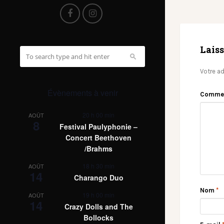
Lais
Votre ad
Évènements à venir
Comme
20 h 00 min
AOÛT
8
Festival Paulyphonie –
Concert Beethoven
/Brahms
18 h 30 min
AOÛT
14
Charango Duo
Nom
*
19 h 00 min
AOÛT
14
Crazy Dolls and The
Bollocks