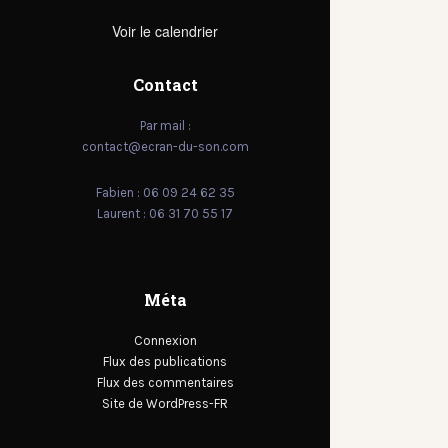
Voir le calendrier
Contact
Par mail :
contact@ecran-du-son.com
Fabien : 06 09 24 62 35
Laurent : 06 31 70 55 17
Méta
Connexion
Flux des publications
Flux des commentaires
Site de WordPress-FR