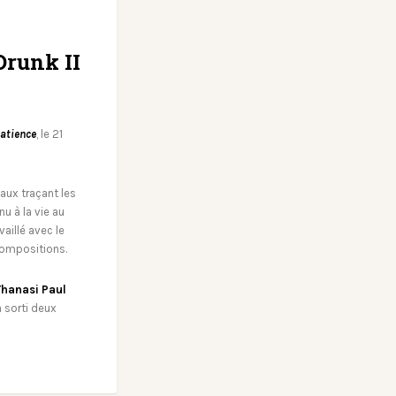
runk II
atience
, le 21
aux traçant les
u à la vie au
vaillé avec le
 compositions.
Thanasi Paul
 sorti deux