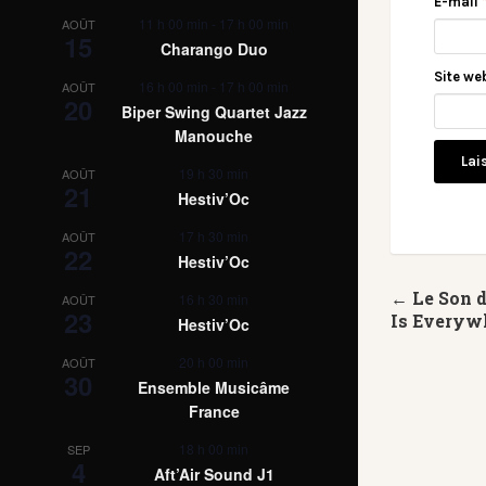
E-mail
11 h 00 min
-
17 h 00 min
AOÛT
15
Charango Duo
Site we
16 h 00 min
-
17 h 00 min
AOÛT
20
Biper Swing Quartet Jazz
Manouche
19 h 30 min
AOÛT
21
Hestiv’Oc
17 h 30 min
AOÛT
22
Hestiv’Oc
← Le Son 
16 h 30 min
AOÛT
23
Is Everyw
Hestiv’Oc
20 h 00 min
AOÛT
30
Ensemble Musicâme
France
18 h 00 min
SEP
4
Aft’Air Sound J1