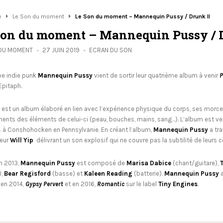
e
Le Son du moment
Le Son du moment – Mannequin Pussy / Drunk II
Son du moment – Mannequin Pussy / D
 DU MOMENT
27 JUIN 2019
ECRAN DU SON
pe indie punk
Mannequin Pussy
vient de sortir leur quatrième album à venir
P
 Epitaph.
est un album élaboré en lien avec l’expérience physique du corps, ses morce
ts des éléments de celui-ci (peau, bouches, mains, sang…). L’album est ven
4 à Conshohocken en Pennsylvanie. En créant l’album,
Mannequin Pussy
a tra
eur
Will Yip
délivrant un son explosif qui ne couvre pas la subtilité de leurs
n 2013,
Mannequin Pussy
est composé de
Marisa Dabice
(chant/guitare),
),
Bear Regisford
(basse) et
Kaleen Reading
(batterie).
Mannequin Pussy
a
 en 2014,
Gypsy Pervert
et en 2016,
Romantic
sur le label
Tiny Engines
.