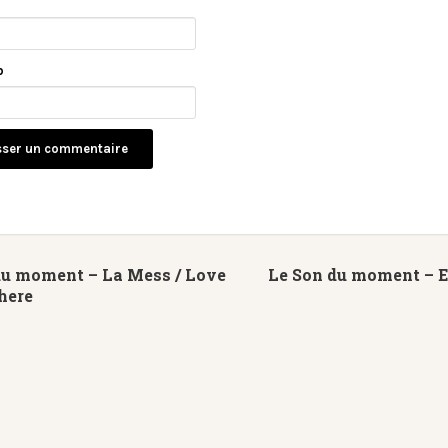
*
b
du moment – La Mess / Love
Le Son du moment – 
here