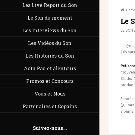
Les Live Report du Son
Hom
Le Son du moment
Le 
Les Interviews du Son
LE SON
Les Vidéos du Son
Le grou
juin sur
Les Histoires du Son
Patience
Actu Pau et alentours
mouvemen
Studio 
Promos et Concours
product
Vous et Nous
Fondé e
(guitare
Partenaires et Copains
albums,
Suivez-nous…