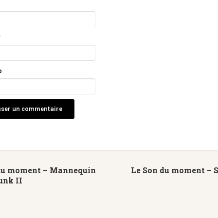
*
b
du moment – Mannequin
Le Son du moment – S
unk II