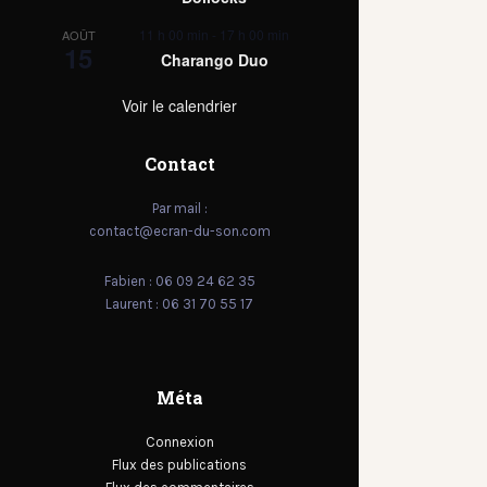
11 h 00 min
-
17 h 00 min
AOÛT
15
Charango Duo
Voir le calendrier
Contact
Par mail :
contact@ecran-du-son.com
Fabien : 06 09 24 62 35
Laurent : 06 31 70 55 17
Méta
Connexion
Flux des publications