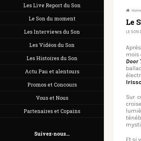
Les Live Report du Son
Hom
Le Son du moment
Le 
Les Interviews du Son
LE SON
Les Vidéos du Son
Aprè
mois 
Les Histoires du Son
Door 
balla
Actu Pau et alentours
élect
Iriss
Promos et Concours
Sur c
Vous et Nous
crois
lumi
Partenaires et Copains
ténéb
mysti
Suivez-nous…
Et si