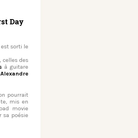
st Day
est sorti le
 celles des
s
à guitare
t
Alexandre
on pourrait
ite, mis en
road movie
r sa poésie