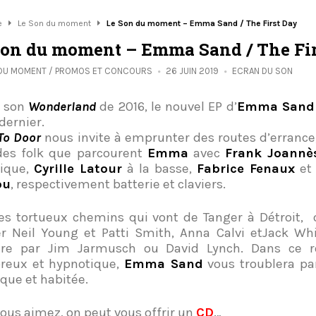
e
Le Son du moment
Le Son du moment – Emma Sand / The First Day
Son du moment – Emma Sand / The Fir
 DU MOMENT
/
PROMOS ET CONCOURS
26 JUIN 2019
ECRAN DU SON
s son
Wonderland
de 2016, le nouvel EP d’
Emma Sand
dernier.
To Door
nous invite à emprunter des routes d’errance,
des folk que parcourent
Emma
avec
Frank Joannè
rique,
Cyrille Latour
à la basse,
Fabrice Fenaux
e
ou
, respectivement batterie et claviers.
es tortueux chemins qui vont de Tanger à Détroit, 
er Neil Young et Patti Smith, Anna Calvi etJack Wh
ère par Jim Jarmusch ou David Lynch. Dans ce 
reux et hypnotique,
Emma Sand
vous troublera pa
que et habitée.
 vous aimez, on peut vous offrir un
CD
…