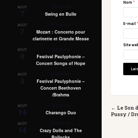
Nom
*
19 h 30 min
AOÛT
7
Swing en Bulle
E-mail
21 h 00 min
AOÛT
7
Mozart : Concerto pour
clarinette et Grande Messe
Site we
16 h 00 min
AOÛT
8
Festival Paulyphonie –
Concert Songs of Hope
20 h 00 min
AOÛT
8
Festival Paulyphonie –
Concert Beethoven
/Brahms
18 h 30 min
AOÛT
← Le Son 
14
Charango Duo
Pussy / Dr
19 h 00 min
AOÛT
14
Crazy Dolls and The
Bollocks