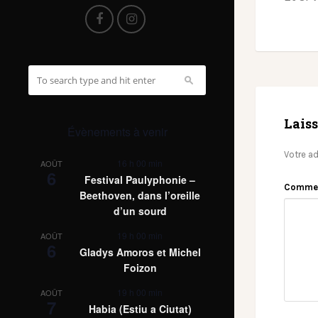
Lais
Évènements à venir
Votre ad
16 h 00 min
AOÛT
6
Festival Paulyphonie –
Comme
Beethoven, dans l’oreille
d’un sourd
19 h 00 min
AOÛT
6
Gladys Amoros et Michel
Foizon
19 h 00 min
AOÛT
7
Habia (Estiu a Ciutat)