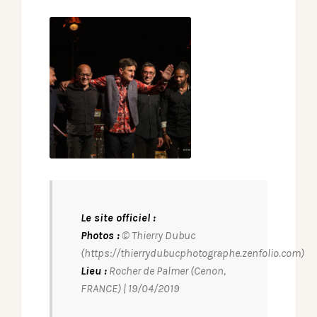
Le site officiel :
Cliquez ici
Photos :
© Thierry Dubuc
(https://thierrydubucphotographe.zenfolio.com)
Lieu :
Rocher de Palmer (Cenon,
FRANCE) | 19/04/2019