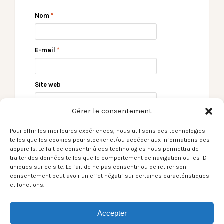
Nom
*
E-mail
*
Site web
Gérer le consentement
Pour offrir les meilleures expériences, nous utilisons des technologies
telles que les cookies pour stocker et/ou accéder aux informations des
appareils. Le fait de consentir à ces technologies nous permettra de
traiter des données telles que le comportement de navigation ou les ID
uniques sur ce site. Le fait de ne pas consentir ou de retirer son
consentement peut avoir un effet négatif sur certaines caractéristiques
← [La Reprise du
Le Son du moment –
et fonctions.
Jeudi] Les Red Hot
Any Given Day /
Chili Peppers avant
Loveless →
Accepter
les Pyramides