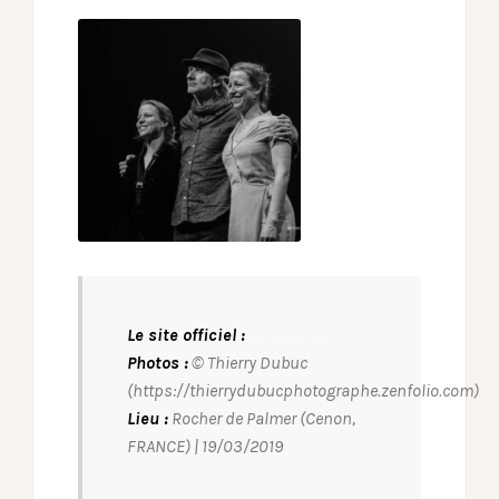
Le site officiel :
Cliquez ici
Photos :
© Thierry Dubuc
(https://thierrydubucphotographe.zenfolio.com)
Lieu :
Rocher de Palmer (Cenon,
FRANCE) | 19/03/2019