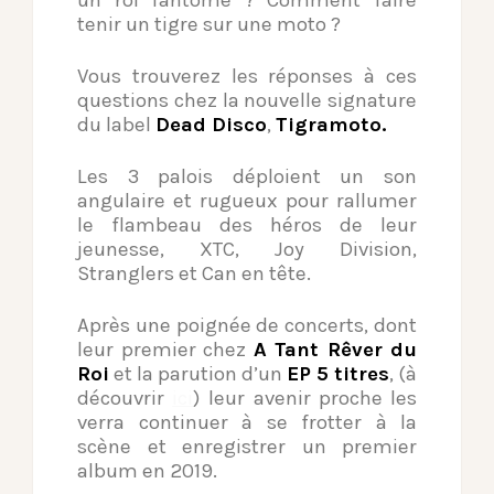
un roi fantôme ? Comment faire
tenir un tigre sur une moto ?
Vous trouverez les réponses à ces
questions chez la nouvelle signature
du label
Dead Disco
,
Tigramoto.
Les 3 palois déploient un son
angulaire et rugueux pour rallumer
le flambeau des héros de leur
jeunesse, XTC, Joy Division,
Stranglers et Can en tête.
Après une poignée de concerts, dont
leur premier chez
A Tant Rêver du
Roi
et la parution d’un
EP 5 titres
, (à
découvrir
ici
) leur avenir proche les
verra continuer à se frotter à la
scène et enregistrer un premier
album en 2019.