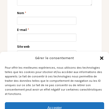
Nom
*
E-mail
*
Site web
Gérer le consentement
Pour offrir les meilleures expériences, nous utilisons des technologies
telles que les cookies pour stocker et/ou accéder aux informations des
appareils. Le fait de consentir à ces technologies nous permettra de
traiter des données telles que le comportement de navigation ou les ID
uniques sur ce site. Le fait de ne pas consentir ou de retirer son
consentement peut avoir un effet négatif sur certaines caractéristiques
et fonctions.
← Le Son du moment –
[Chronique album]
La Chica / Addict
Ellah A. Thaun –
Arcane Majeur →
Accepter