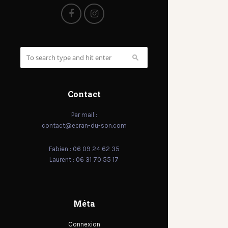
Contact
Par mail :
contact@ecran-du-son.com
Fabien : 06 09 24 62 35
Laurent : 06 31 70 55 17
Méta
Connexion