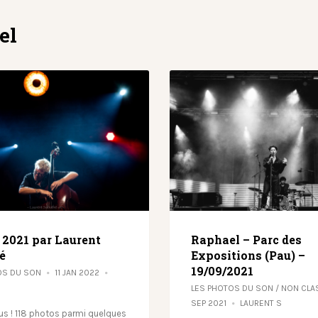
el
f 2021 par Laurent
Raphael – Parc des
é
Expositions (Pau) –
19/09/2021
OS DU SON
11 JAN 2022
S
LES PHOTOS DU SON
/
NON CLA
SEP 2021
LAURENT S
ous ! 118 photos parmi quelques