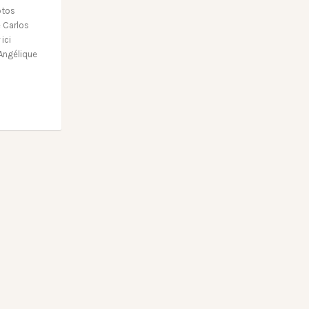
otos
e Carlos
 ici
 Angélique