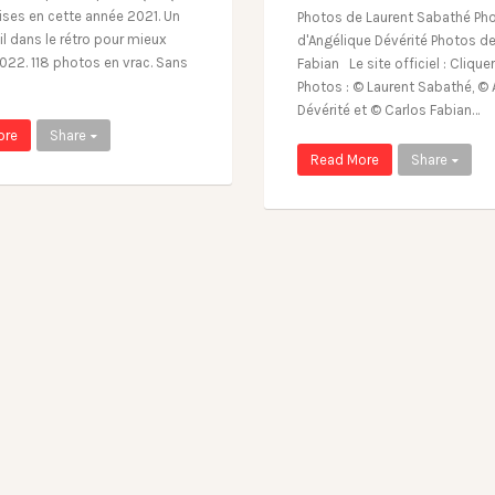
rises en cette année 2021. Un
Photos de Laurent Sabathé Ph
il dans le rétro pour mieux
d'Angélique Dévérité Photos d
022. 118 photos en vrac. Sans
Fabian Le site officiel : Cliquer
Photos : © Laurent Sabathé, ©
Dévérité et © Carlos Fabian…
ore
Share
Read More
Share