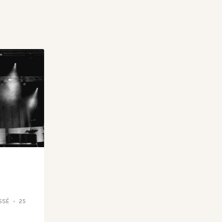
SSÉ
25