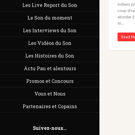
Les Live Report du Son
milliers p
coup d'oe
Le Son du moment
aborder 2
tri.…
Les Interviews du Son
Read M
Les Vidéos du Son
Les Histoires du Son
Actu Pau et alentours
Promos et Concours
Vous et Nous
Partenaires et Copains
Suivez-nous…