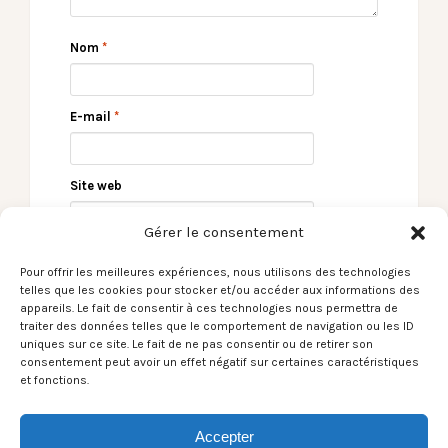
Nom
*
E-mail
*
Site web
Gérer le consentement
Pour offrir les meilleures expériences, nous utilisons des technologies
telles que les cookies pour stocker et/ou accéder aux informations des
appareils. Le fait de consentir à ces technologies nous permettra de
traiter des données telles que le comportement de navigation ou les ID
uniques sur ce site. Le fait de ne pas consentir ou de retirer son
consentement peut avoir un effet négatif sur certaines caractéristiques
et fonctions.
← Le Son du moment –
Le Son du moment –
Dekker / Maybe
bbno$ / edamame
October
(feat. Rich Brian) →
Accepter