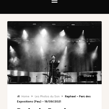
Share
Home
Les Photos du Son
Raphael – Parc des
Expositions (Pau) – 19/09/2021