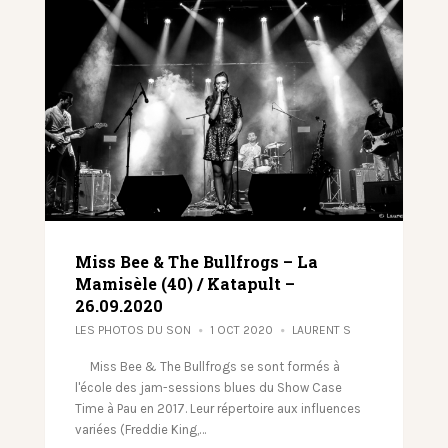
Miss Bee & The Bullfrogs – La
Mamisèle (40) / Katapult –
26.09.2020
LES PHOTOS DU SON
1 OCT 2020
LAURENT S
Miss Bee & The Bullfrogs se sont formés à
l'école des jam-sessions blues du Show Case
Time à Pau en 2017. Leur répertoire aux influences
variées (Freddie King,…