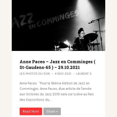
Anne Paceo – Jazz en Comminges (
St-Gaudens-65 ) – 29.10.2021
LES PHOTOS DU SON
4 NOV 2021
LAURENT S
Anne Paceo "Pour la 18ème édition de Jazz en
Comminges. Anne Paceo, élue artiste de l'année
aux Victoires du Jazz 2019 sera sur scène au Parc
des Expositions du…
Read More
Share