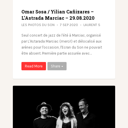
Omar Sosa / Yilian Cañizares –
L’Astrada Marciac – 29.08.2020
LES PHOTOS DU SON
7 SEP 2020
LAURENT S
Seul concert de jazz de l'été à Marciac, organisé
par L'Astarada Marciac (merci!) et délocalisé aux
arènes pour l'occasion, l'Ecran du Son ne pouvait
être absent. Première partie assurée avec…
Read More
Share