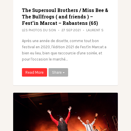
The Supersoul Brothers / Miss Bee &
The Bullfrogs ( and friends ) –
Fest’in Marcat – Rabastens (65)
LES PHOTOS DU SON
27 SEP 2021
LAURENT S
Après une année de disette, comme tout bon
festival en 2020, l'édition 2021 de Fest'in Marcat a
bien eu lieu, bien que raccourcie d'une soirée, et
pour l'occasion le marché…
Read More
Share