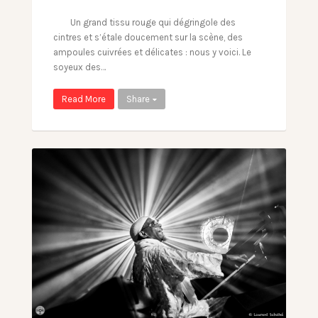
Un grand tissu rouge qui dégringole des
cintres et s’étale doucement sur la scène, des
ampoules cuivrées et délicates : nous y voici. Le
soyeux des…
Read More
Share