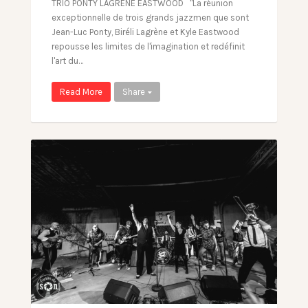
TRIO PONTY LAGRENE EASTWOOD "La réunion
exceptionnelle de trois grands jazzmen que sont
Jean-Luc Ponty, Biréli Lagrène et Kyle Eastwood
repousse les limites de l'imagination et redéfinit
l'art du…
Read More
Share