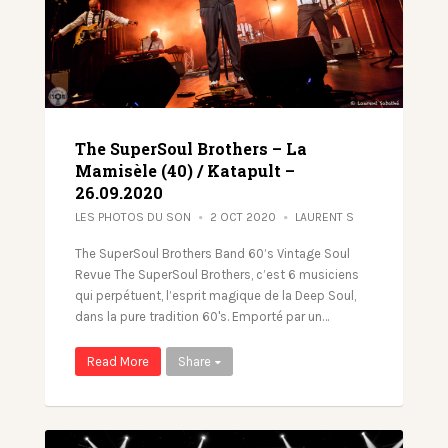
The SuperSoul Brothers – La
Mamisèle (40) / Katapult –
26.09.2020
LES PHOTOS DU SON
2 OCT 2020
LAURENT S
The SuperSoul Brothers Band 60’s Vintage Soul
Revue The SuperSoul Brothers, c’est 6 musiciens
qui perpétuent, l’esprit magique de la Deep Soul,
dans la pure tradition 60's. Emporté par un…
Read More
Share