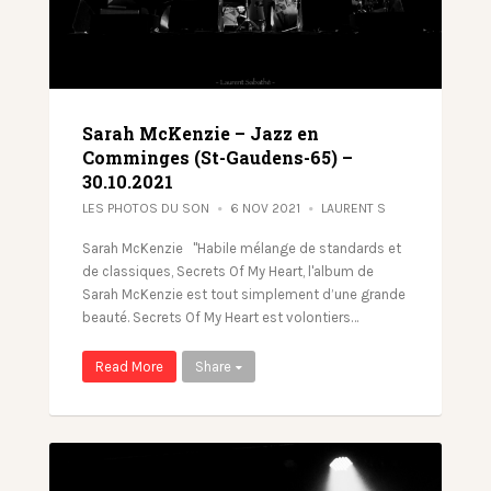
Sarah McKenzie – Jazz en
Comminges (St-Gaudens-65) –
30.10.2021
LES PHOTOS DU SON
6 NOV 2021
LAURENT S
Sarah McKenzie "Habile mélange de standards et
de classiques, Secrets Of My Heart, l'album de
Sarah McKenzie est tout simplement d’une grande
beauté. Secrets Of My Heart est volontiers…
Read More
Share