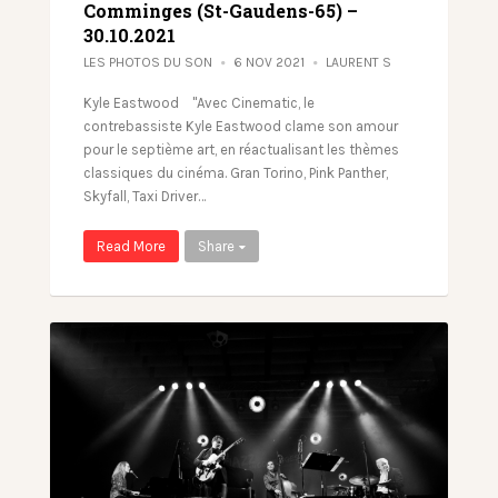
Comminges (St-Gaudens-65) –
30.10.2021
LES PHOTOS DU SON
6 NOV 2021
LAURENT S
Kyle Eastwood "Avec Cinematic, le
contrebassiste Kyle Eastwood clame son amour
pour le septième art, en réactualisant les thèmes
classiques du cinéma. Gran Torino, Pink Panther,
Skyfall, Taxi Driver…
Read More
Share