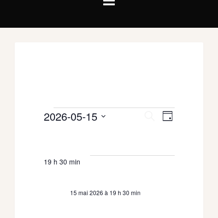
Évènements
2026-05-15
Recherche
NAVIGATION
Recherche
Jour
DE
et
for
VUES
Sélectionnez
ÉVÈNEMENT
navigation
une
15
de
date.
mai
19 h 30 min
vues
Évènements
2026
15 mai 2026 à 19 h 30 min