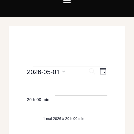
Évènements
2026-05-01
Recherche
NAVIGATION
Recherche
Jour
DE
et
for
VUES
Sélectionnez
ÉVÈNEMENT
navigation
une
1
de
date.
mai
20 h 00 min
vues
Évènements
2026
1 mai 2026 à 20 h 00 min