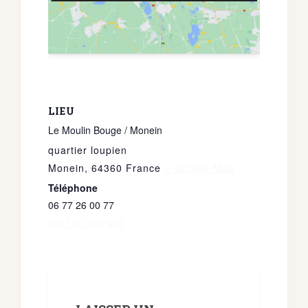
LIEU
Le Moulin Bouge / Monein
quartier loupien
Monein
,
64360
France
+ Google Map
Téléphone
06 77 26 00 77
Voir Lieu site web