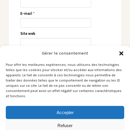
E-mail
*
Site web
Gérer le consentement
Pour offrir les meilleures expériences, nous utilisons des technologies
telles que les cookies pour stocker et/ou accéder aux informations des
appareils. Le fait de consentir à ces technologies nous permettra de
traiter des données telles que le comportement de navigation ou les ID
uniques sur ce site. Le fait de ne pas consentir ou de retirer son
consentement peut avoir un effet négatif sur certaines caractéristiques
← [Le Son du moment]
Bénin International
et fonctions.
Girls In Hawaii /
Musical + Kanazoé
Eldorado
Orkestra – L’Alamzic –
23/05/2026 →
Accepter
Refuser