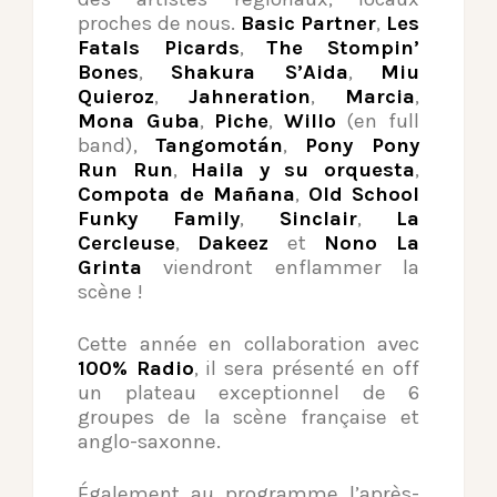
proches de nous.
Basic Partner
,
Les
Fatals Picards
,
The Stompin’
Bones
,
Shakura S’Aida
,
Miu
Quieroz
,
Jahneration
,
Marcia
,
Mona Guba
,
Piche
,
Willo
(en full
band),
Tangomotán
,
Pony Pony
Run Run
,
Haila y su orquesta
,
Compota de Mañana
,
Old School
Funky Family
,
Sinclair
,
La
Cercleuse
,
Dakeez
et
Nono La
Grinta
viendront enflammer la
scène !
Cette année en collaboration avec
100% Radio
, il sera présenté en off
un plateau exceptionnel de 6
groupes de la scène française et
anglo-saxonne.
Également au programme l’après-