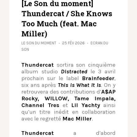
[Le Son du moment]
Thundercat / She Knows
Too Much (feat. Mac
Miller)
LE SON DU MOMENT
25 FÉV 2026
ECRAN DU
SON
Thundercat
sortira son cinquième
album studio
Distracted
le 3 avril
prochain sur le label
Brainfeeder
,
six ans après
This is What It Is
. On y
retrouvera des contributions d’
A$AP
Rocky, WILLOW, Tame Impala,
Channel Tres
et
Lil Yachty
ainsi
qu’un titre inédit en collaboration
avec le regretté
Mac Miller
.
Thundercat
a d’abord