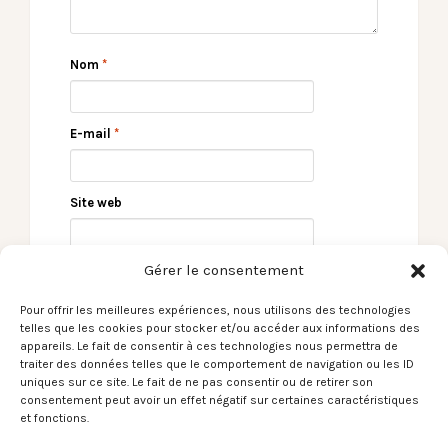
Nom
*
E-mail
*
Site web
Gérer le consentement
Pour offrir les meilleures expériences, nous utilisons des technologies
telles que les cookies pour stocker et/ou accéder aux informations des
appareils. Le fait de consentir à ces technologies nous permettra de
traiter des données telles que le comportement de navigation ou les ID
uniques sur ce site. Le fait de ne pas consentir ou de retirer son
consentement peut avoir un effet négatif sur certaines caractéristiques
← [Le Son du moment]
[Du Son sans blabla]
et fonctions.
Tip Stevens / Spitfire
Proksima & Fanny